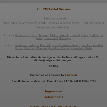
Zur PC/Tablet Version
Zärtliche Ladies.de
Mehr
Ladies Sex-Anzeigen
von
Escorts
,
Transen
,
Erotische Massage
,
Huren und Nutten in
Bremervörde
und in der Nähe
Ladies in
Bremervörde
,
Oerel
,
Ebersdorf
,
Alfstedt
,
Basdahl
,
Hipstedt
,
Rhade
,
Seedorf (bei
Zeven)
,
Ostereistedt
,
Heeslingen
Ladies in
Sandbostel
,
Hollnseth
,
Deinstedt
,
Estorf (Landkreis Stade)
,
Kutenholz
,
Armstorf
,
Farven
,
Selsingen
,
Oldendorf (Landkreis Stade)
,
Kranenburg (Oste)
Diese Seite beinhaltet eindeutige erotische Darstellungen und ist für
Minderjährige nicht geeignet!
Ladies
Themenladies powered by
Ladies.de
Zaertlicheladies.de ist ein Produkt der RTO GmbH © 1996 - 2026
Impressum
Datenschutz
Informationen zur KI-Kennzeichnung