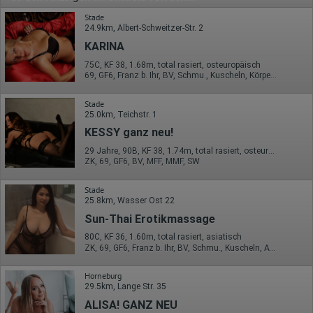
Stade
24.9km, Albert-Schweitzer-Str. 2
KARINA
75C, KF 38, 1.68m, total rasiert, osteuropäisch
69, GF6, Franz b. Ihr, BV, Schmu., Kuscheln, Körperküs., Mast.
Stade
25.0km, Teichstr. 1
KESSY ganz neu!
29 Jahre, 90B, KF 38, 1.74m, total rasiert, osteuropäisch
ZK, 69, GF6, BV, MFF, MMF, SW
Stade
25.8km, Wasser Ost 22
Sun-Thai Erotikmassage
80C, KF 36, 1.60m, total rasiert, asiatisch
ZK, 69, GF6, Franz b. Ihr, BV, Schmu., Kuscheln, AV b. Ihm
Horneburg
29.5km, Lange Str. 35
ALISA! GANZ NEU