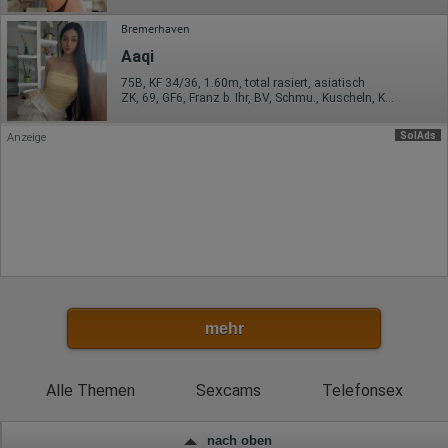
Europäische Union
Bremerhaven
Rechtliche Grundlage der Verarbeitung
Aaqi
Art. 6 Abs. 1 S. 1 lit. a DSGVO
75B, KF 34/36, 1.60m, total rasiert, asiatisch
ZK, 69, GF6, Franz b. Ihr, BV, Schmu., Kuscheln, Körperküs.
SolAds
Anzeige
mehr
Alle Themen
Sexcams
Telefonsex
nach oben