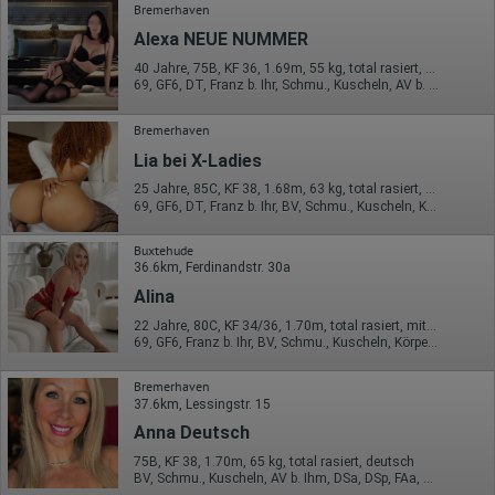
Bremerhaven
Daten anonym erhoben werden. Nur in Ausnahmefällen wird die
volle IP-Adresse an einen Server von Google in den USA
Alexa NEUE NUMMER
übertragen und dort gekürzt. Die von dem Browser des Nutzers
übermittelte IP-Adresse wird nicht mit anderen Daten von Google
40 Jahre, 75B, KF 36, 1.69m, 55 kg, total rasiert, deutsch
zusammengeführt.
69, GF6, DT, Franz b. Ihr, Schmu., Kuscheln, AV b. Ihm, DSa
Erhobene Informationen zum Besucherverhalten sind folgende:
Bremerhaven
Herkunft (Land und Stadt)
Lia bei X-Ladies
Sprache
Betriebssystem
25 Jahre, 85C, KF 38, 1.68m, 63 kg, total rasiert, Latina
Gerät (PC, Tablet-PC oder Smartphone)
69, GF6, DT, Franz b. Ihr, BV, Schmu., Kuscheln, Körperküs.
Browser und alle verwendeten Add-ons
Auflösung des Computers
Buxtehude
Besucherquelle (Facebook, Suchmaschine oder
36.6km, Ferdinandstr. 30a
verweisende Webseite)
Welche Dateien wurden heruntergeladen?
Alina
Welche Videos angeschaut?
22 Jahre, 80C, KF 34/36, 1.70m, total rasiert, mitteleuropäisch
Wurden Werbebanner angeklickt?
69, GF6, Franz b. Ihr, BV, Schmu., Kuscheln, Körperküs., DSa
Wohin ging der Besucher? Klickte er auf weitere Seiten des
Portals oder hat er sie komplett verlassen?
Wie lange blieb der Besucher?
Bremerhaven
37.6km, Lessingstr. 15
Ort der Verarbeitung:
Anna Deutsch
Europäische Union & USA
75B, KF 38, 1.70m, 65 kg, total rasiert, deutsch
Hotjar
BV, Schmu., Kuscheln, AV b. Ihm, DSa, DSp, FAa, Mast.