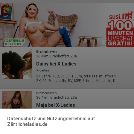
Bremerhaven
36.4km, Grashoffstr. 23a
Daisy bei X-Ladies
X-Ladies
27 Jahre, 75C, KF 36, 1.55m, total rasiert, afrikanisch
ZK, 69, Franz b. Ihr, BV, MFF, Schmu., Kuscheln, Körperküs.
Bremerhaven
36.4km, Grashoffstr. 23a
Maja bei X-Ladies
X-Ladies
27 Jahre, 80B, KF 38, 1.58m, total rasiert, asiatisch
Datenschutz und Nutzungserlebnis auf
69, Franz b. Ihr, BV, Schmu., Kuscheln, Körperküs., DSa, ZAp
Zärtlicheladies.de