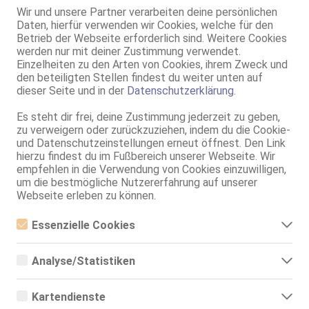
Bremerhaven
Wir und unsere Partner verarbeiten deine persönlichen
36.4km, Grashoffstr. 23a
Daten, hierfür verwenden wir Cookies, welche für den
Daisy bei X-Ladies
Betrieb der Webseite erforderlich sind. Weitere Cookies
X-Ladies
werden nur mit deiner Zustimmung verwendet.
27 Jahre, 75C, KF 36, 1.55m, total rasiert, afrikanisch
Einzelheiten zu den Arten von Cookies, ihrem Zweck und
ZK, 69, Franz b. Ihr, BV, MFF, Schmu., Kuscheln, Körperküs.
den beteiligten Stellen findest du weiter unten auf
dieser Seite und in der
Datenschutzerklärung
.
Bremerhaven
Monika
Es steht dir frei, deine Zustimmung jederzeit zu geben,
zu verweigern oder zurückzuziehen, indem du die Cookie-
25 Jahre, 95E(DD), KF 34/36, 1.65m, total rasiert, osteuropäisch
und Datenschutzeinstellungen erneut öffnest. Den Link
ZK, 69, Franz b. Ihr, Schmu., Kuscheln, Körperküs., DSa, DSp
hierzu findest du im Fußbereich unserer Webseite. Wir
empfehlen in die Verwendung von Cookies einzuwilligen,
Bremerhaven
um die bestmögliche Nutzererfahrung auf unserer
Roxy HAUSE UND HOTEL BESUCHEN
Webseite erleben zu können.
27 Jahre, 85B, KF 36, 1.65m, total rasiert, osteuropäisch
GF6, Franz b. Ihr, BV, Körperküs., AV b. Ihm, DSa, DSp
Essenzielle Cookies
Essenzielle Cookies sind alle notwendigen Cookies, die für den
Bremerhaven
Betrieb der Webseite notwendig sind, indem Grundfunktionen
Analyse/Statistiken
ermöglicht werden. Die Webseite kann ohne diese Cookies nicht
Lora - das 1.Mal in Deutschland!
richtig funktionieren.
Analyse- bzw. Statistikcookies sind Cookies, die der Analyse der
21 Jahre, 70A, KF 34, 1.67m, total rasiert, osteuropäisch
Webseiten-Nutzung und der Erstellung von anonymisierten
69, GF6, DT, Franz b. Ihr, BV, Schmu., Kuscheln, Körperküs.
Kartendienste
Zugriffsstatistiken dienen. Sie helfen den Webseiten-Besitzern zu