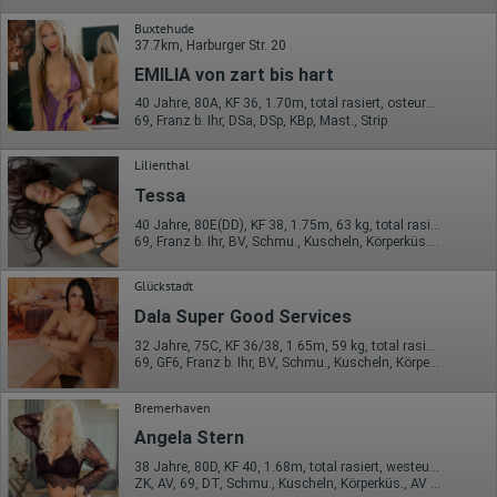
Wir nutzen Hotjar als Webanalysedient. Es wird verwendet, um
Daten über das Benutzerverhalten zu sammeln. Hotjar kann
Buxtehude
auch im Rahmen von Umfragen und Feedbackfunktionen, die
37.7km, Harburger Str. 20
auf unserer Website eingebunden sind, von Ihnen bereitgestellte
EMILIA von zart bis hart
Informationen verarbeiten.
40 Jahre, 80A, KF 36, 1.70m, total rasiert, osteuropäisch
Herausgeber:
69, Franz b. Ihr, DSa, DSp, KBp, Mast., Strip
Hotjar Limited, Malta
Erhobene Daten:
Lilienthal
Tessa
Datum und Uhrzeit des Besuchs
Gerätetyp
40 Jahre, 80E(DD), KF 38, 1.75m, 63 kg, total rasiert, mitteleuropäisch
Geografischer Standort
69, Franz b. Ihr, BV, Schmu., Kuscheln, Körperküs., DSa, DSp
IP-Adresse
Mausbewegungen
Besuchte Seiten
Glückstadt
Referrer URL
Dala Super Good Services
Bildschirmauflösung
Eindeutige Gerätekennung
32 Jahre, 75C, KF 36/38, 1.65m, 59 kg, total rasiert, asiatisch
Sprachinformationen
69, GF6, Franz b. Ihr, BV, Schmu., Kuscheln, Körperküs., EL
Gerätebestriebssystem
Browser-Typ
Bremerhaven
Klicks
Domain-Name
Angela Stern
Eindeutige Benutzerkennung
Antworten auf Umfragen
38 Jahre, 80D, KF 40, 1.68m, total rasiert, westeuropäisch
ZK, AV, 69, DT, Schmu., Kuscheln, Körperküs., AV b. Ihm
Ort der Verarbeitung: