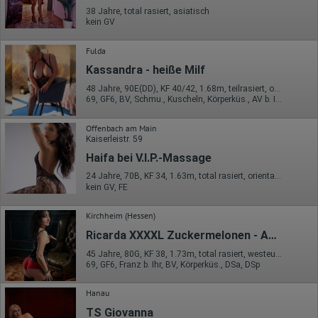
38 Jahre, total rasiert, asiatisch
kein GV
Fulda
Kassandra - heiße Milf
48 Jahre, 90E(DD), KF 40/42, 1.68m, teilrasiert, osteuropäisch
69, GF6, BV, Schmu., Kuscheln, Körperküs., AV b. Ihm, KBp
Offenbach am Main
Kaiserleistr. 59
Haifa bei V.I.P.-Massage
24 Jahre, 70B, KF 34, 1.63m, total rasiert, orientalisch
kein GV, FE
Kirchheim (Hessen)
Ricarda XXXXL Zuckermelonen - Ab Montag
45 Jahre, 80G, KF 38, 1.73m, total rasiert, westeuropäisch
69, GF6, Franz b. Ihr, BV, Körperküs., DSa, DSp
Hanau
TS Giovanna