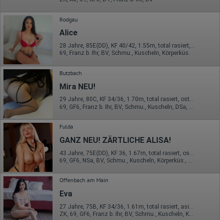
übertragen und dort gekürzt. Die von dem Browser des Nutzers
übermittelte IP-Adresse wird nicht mit anderen Daten von Google
zusammengeführt.
Rodgau
Alice
Erhobene Informationen zum Besucherverhalten sind folgende:
28 Jahre, 85E(DD), KF 40/42, 1.55m, total rasiert, asiatisch
Herkunft (Land und Stadt)
69, Franz b. Ihr, BV, Schmu., Kuscheln, Körperküs.
Sprache
Betriebssystem
Gerät (PC, Tablet-PC oder Smartphone)
Butzbach
Browser und alle verwendeten Add-ons
Mira NEU!
Auflösung des Computers
Besucherquelle (Facebook, Suchmaschine oder
29 Jahre, 80C, KF 34/36, 1.70m, total rasiert, osteuropäisch
verweisende Webseite)
69, GF6, Franz b. Ihr, BV, Schmu., Kuscheln, DSa, DSp
Welche Dateien wurden heruntergeladen?
Welche Videos angeschaut?
Wurden Werbebanner angeklickt?
Fulda
Wohin ging der Besucher? Klickte er auf weitere Seiten des
GANZ NEU! ZÄRTLICHE ALISA!
Portals oder hat er sie komplett verlassen?
Wie lange blieb der Besucher?
43 Jahre, 75E(DD), KF 36, 1.67m, total rasiert, osteuropäisch
69, GF6, NSa, BV, Schmu., Kuscheln, Körperküs., DSa
Ort der Verarbeitung:
Europäische Union & USA
Offenbach am Main
Hotjar
Eva
Wir nutzen Hotjar als Webanalysedient. Es wird verwendet, um
27 Jahre, 75B, KF 34/36, 1.61m, total rasiert, asiatisch
Daten über das Benutzerverhalten zu sammeln. Hotjar kann
ZK, 69, GF6, Franz b. Ihr, BV, Schmu., Kuscheln, Körperküs.
auch im Rahmen von Umfragen und Feedbackfunktionen, die