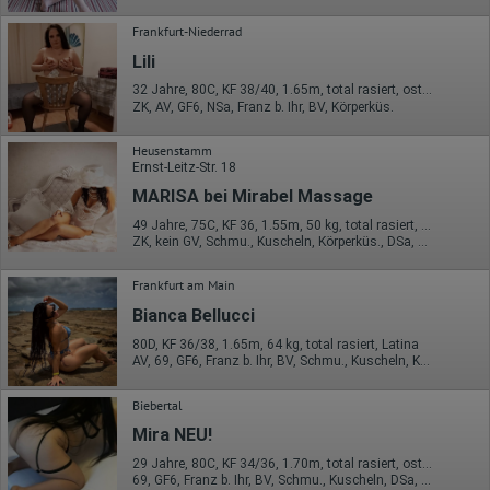
auf unserer Website eingebunden sind, von Ihnen bereitgestellte
Frankfurt-Niederrad
Informationen verarbeiten.
Lili
Herausgeber:
Hotjar Limited, Malta
32 Jahre, 80C, KF 38/40, 1.65m, total rasiert, osteuropäisch
ZK, AV, GF6, NSa, Franz b. Ihr, BV, Körperküs.
Erhobene Daten:
Datum und Uhrzeit des Besuchs
Heusenstamm
Gerätetyp
Ernst-Leitz-Str. 18
Geografischer Standort
MARISA bei Mirabel Massage
IP-Adresse
Mausbewegungen
49 Jahre, 75C, KF 36, 1.55m, 50 kg, total rasiert, osteuropäisch
Besuchte Seiten
ZK, kein GV, Schmu., Kuscheln, Körperküs., DSa, DSp, RS
Referrer URL
Bildschirmauflösung
Frankfurt am Main
Eindeutige Gerätekennung
Sprachinformationen
Bianca Bellucci
Gerätebestriebssystem
Browser-Typ
80D, KF 36/38, 1.65m, 64 kg, total rasiert, Latina
Klicks
AV, 69, GF6, Franz b. Ihr, BV, Schmu., Kuscheln, Körperküs.
Domain-Name
Eindeutige Benutzerkennung
Biebertal
Antworten auf Umfragen
Mira NEU!
Ort der Verarbeitung:
Europäische Union
29 Jahre, 80C, KF 34/36, 1.70m, total rasiert, osteuropäisch
69, GF6, Franz b. Ihr, BV, Schmu., Kuscheln, DSa, DSp