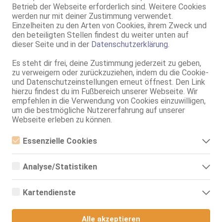
Betrieb der Webseite erforderlich sind. Weitere Cookies
werden nur mit deiner Zustimmung verwendet.
Wiesbaden
Einzelheiten zu den Arten von Cookies, ihrem Zweck und
Mainzer Str. 155
den beteiligten Stellen findest du weiter unten auf
Maria - Crazy Sexy
dieser Seite und in der
Datenschutzerklärung
.
Crazy Sexy - unter neuer Leitung
75B, KF 34, 1.65m, total rasiert, mitteleuropäisch
Es steht dir frei, deine Zustimmung jederzeit zu geben,
69, Franz b. Ihr, BV, Schmu., Kuscheln, Körperküs., EL, Mast.
zu verweigern oder zurückzuziehen, indem du die Cookie-
und Datenschutzeinstellungen erneut öffnest. Den Link
Bürstadt
hierzu findest du im Fußbereich unserer Webseite. Wir
Nibelungenstr. 24c
empfehlen in die Verwendung von Cookies einzuwilligen,
Sara aus Italien im Kitties
um die bestmögliche Nutzererfahrung auf unserer
Webseite erleben zu können.
Kitties-Hier Miauzen die Kitties
22 Jahre, 75C, KF 34, 1.55m, total rasiert, Latina
ZK, 69, GF6, devot, Franz b. Ihr, BV, MFF
Essenzielle Cookies
Essenzielle Cookies sind alle notwendigen Cookies, die für den
Frankfurt am Main
VIDEO
Betrieb der Webseite notwendig sind, indem Grundfunktionen
Analyse/Statistiken
ermöglicht werden. Die Webseite kann ohne diese Cookies nicht
Alicia Party 24/7
richtig funktionieren.
Analyse- bzw. Statistikcookies sind Cookies, die der Analyse der
21 Jahre, 80B, KF 36, 1.56m, 54 kg, total rasiert, Latina
Webseiten-Nutzung und der Erstellung von anonymisierten
ZK, 69, GF6, Franz b. Ihr, BV, Schmu., Kuscheln, Körperküs.
Kartendienste
Zugriffsstatistiken dienen. Sie helfen den Webseiten-Besitzern zu
verstehen, wie Besucher mit Webseiten interagieren, indem
Google Maps
Informationen anonym gesammelt und gemeldet werden.
Kassel
VIDEO
Alle akzeptieren
Schwanenweg 5