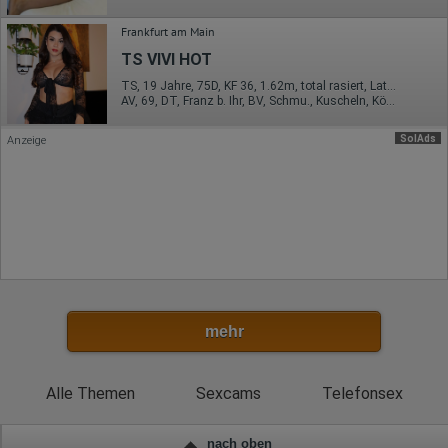
Rechtliche Grundlage der Verarbeitung
Art. 6 Abs. 1 S. 1 lit. a DSGVO
Frankfurt am Main
TS VIVI HOT
TS, 19 Jahre, 75D, KF 36, 1.62m, total rasiert, Latina
AV, 69, DT, Franz b. Ihr, BV, Schmu., Kuscheln, Körperküs.
SolAds
Anzeige
mehr
Alle Themen
Sexcams
Telefonsex
nach oben