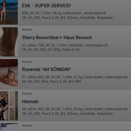
Die erzeugten Informationen über die Benutzung unserer Webseiten
EVA - SUPER SERVICE!
sowie die von dem Browser übermittelte IP-Adresse werden übertragen
und gespeichert. Dabei können aus den verarbeiteten Daten pseudonym
85B, KF 34, 1.65m, 58 kg, total rasiert, osteuropäisch
Nutzungsprofile der Nutzer erstellt werden. Diese Informationen wird
ZK, 69, GF6, Franz b. Ihr, BV, Schmu., Kuscheln, Körperküs.
Google gegebenenfalls auch an Dritte übertragen, sofern dies gesetzlich
vorgeschrieben wird oder, soweit Dritte diese Daten im Auftrag von
Google verarbeiten. Die IP-Adresse der Nutzer wird von Google innerhalb
Worms
von Mitgliedstaaten der Europäischen Union oder in anderen
Shery Besuchbar+ Haus Besuch
Vertragsstaaten des Abkommens über den Europäischen
Wirtschaftsraum gekürzt, dies bedeutet, dass alle Daten anonym
22 Jahre, 75B, KF 36, 1.65m, teilrasiert, osteuropäisch
erhoben werden. Nur in Ausnahmefällen wird die volle IP-Adresse an
ZK, AV, 69, GF6, DT, NSa, Franz b. Ihr
einen Server von Google in den USA übertragen und dort gekürzt. Die von
dem Browser des Nutzers übermittelte IP-Adresse wird nicht mit andere
Daten von Google zusammengeführt.
Worms
Ruxanda *AV KÖNIGIN*
Erhobene Informationen zum Besucherverhalten sind folgende:
37 Jahre, 80C, KF 36/38, 1.64m, 62 kg, total rasiert, osteuropäisch
Herkunft (Land und Stadt)
AV, 69, GF6, NSa, Franz b. Ihr, BV, MFF
Sprache
Betriebssystem
Worms
Gerät (PC, Tablet-PC oder Smartphone)
Browser und alle verwendeten Add-ons
Hannah
Auflösung des Computers
Besucherquelle (Facebook, Suchmaschine oder verweisende
38 Jahre, 90C, KF 36/38, 1.60m, 60 kg, total rasiert, osteuropäisch
Webseite)
ZK, 69, GF6, Franz b. Ihr, BV, Schmu., Kuscheln, Körperküs.
Welche Dateien wurden heruntergeladen?
Welche Videos angeschaut?
Worms
Wurden Werbebanner angeklickt?