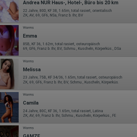
Wohin ging der Besucher? Klickte er auf weitere Seiten des Portals
Andrea NUR Haus-, Hotel-, Büro bis 20 km
oder hat er sie komplett verlassen?
Wie lange blieb der Besucher?
22 Jahre, 80D, KF 38, 1.65m, total rasiert, orientalisch
ZK, AV, 69, GF6, NSa, Franz b. Ihr, BV
Ort der Verarbeitung:
Europäische Union & USA
Worms
Hotjar
Emma
Wir nutzen Hotjar als Webanalysedient. Es wird verwendet, um Daten
85B, KF 36, 1.62m, total rasiert, osteuropäisch
über das Benutzerverhalten zu sammeln. Hotjar kann auch im Rahmen
69, GF6, Franz b. Ihr, BV, Schmu., Kuscheln, Körperküs., DSa
von Umfragen und Feedbackfunktionen, die auf unserer Website
eingebunden sind, von Ihnen bereitgestellte Informationen verarbeiten.
Worms
Herausgeber:
Melissa
Hotjar Limited, Malta
23 Jahre, 75B, KF 34/36, 1.65m, total rasiert, osteuropäisch
Erhobene Daten:
ZK, 69, GF6, Franz b. Ihr, BV, Schmu., Kuscheln, Körperküs.
Datum und Uhrzeit des Besuchs
Worms
Gerätetyp
Geografischer Standort
Camila
IP-Adresse
Mausbewegungen
24 Jahre, 80C, KF 36, 1.65m, total rasiert, Latina
Besuchte Seiten
ZK, AV, 69, Franz b. Ihr, Schmu., Kuscheln, Körperküs., FE
Referrer URL
Bildschirmauflösung
Worms
Eindeutige Gerätekennung
Sprachinformationen
GAMZE