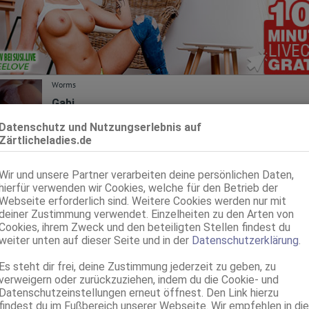
Worms
Gabi
85B, KF 36, 1.62m, total rasiert, osteuropäisch
Datenschutz und Nutzungserlebnis auf
69, GF6, Franz b. Ihr, BV, Schmu., Kuscheln, Körperküs., DSa
Zärtlicheladies.de
Worms
VI
Wir und unsere Partner verarbeiten deine persönlichen Daten,
Ella Geile Massage Neue Nummer
hierfür verwenden wir Cookies, welche für den Betrieb der
29 Jahre, 75B, KF 36, 1.75m, 60 kg, total rasiert, osteuropäisch
Webseite erforderlich sind. Weitere Cookies werden nur mit
kein GV, Schmu., Kuscheln, FE
deiner Zustimmung verwendet. Einzelheiten zu den Arten von
Cookies, ihrem Zweck und den beteiligten Stellen findest du
Worms
weiter unten auf dieser Seite und in der
Datenschutzerklärung
.
Aylin
Es steht dir frei, deine Zustimmung jederzeit zu geben, zu
39 Jahre, 100D, KF 44, 1.67m, total rasiert, osteuropäisch
verweigern oder zurückzuziehen, indem du die Cookie- und
ZK, 69, GF6, Franz b. Ihr, BV, Schmu., Kuscheln, Körperküs.
Datenschutzeinstellungen erneut öffnest. Den Link hierzu
findest du im Fußbereich unserer Webseite. Wir empfehlen in die