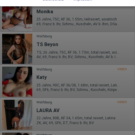
Datenschutzerklärung zu finden.
Wolfsburg
https://developers.google.com/analytics/devguides/collectio
Monika
n/analyticsjs/cookie-usage?
hl=de#gtagjs_google_analytics_4_-_cookie_usage
25 Jahre, 75C, KF 36, 1.55m, teilrasiert, asiatisch
69, Franz b. Ihr, Schmu., Kuscheln, AV b. Ihm, DSa, Mast., RS
Herausgeber:
Google Ireland Limited
Wolfsburg
Erhobene Daten:
TS Beyon
Die erzeugten Informationen über die Benutzung unserer
Webseiten sowie die von dem Browser übermittelte IP-Adresse
TS, 26 Jahre, 75C, KF 36, 1.73m, total rasiert, asiatisch
werden übertragen und gespeichert. Dabei können aus den
AV, 69, Franz b. Ihr, BV, Schmu., Kuscheln, AV b. Ihm, DSa
verarbeiteten Daten pseudonyme Nutzungsprofile der Nutzer
erstellt werden. Diese Informationen wird Google gegebenenfalls
Wolfsburg
auch an Dritte übertragen, sofern dies gesetzlich
VIDEO
vorgeschrieben wird oder, soweit Dritte diese Daten im Auftrag
Katy
von Google verarbeiten. Die IP-Adresse der Nutzer wird von
Google innerhalb von Mitgliedstaaten der Europäischen Union
25 Jahre, 90C, KF 36/38, 1.68m, total rasiert, Latina
oder in anderen Vertragsstaaten des Abkommens über den
69, GF6, Franz b. Ihr, BV, Schmu., Kuscheln, Körperküs., DSa
Europäischen Wirtschaftsraum gekürzt, dies bedeutet, dass alle
Daten anonym erhoben werden. Nur in Ausnahmefällen wird die
Wolfsburg
VIDEO
volle IP-Adresse an einen Server von Google in den USA
übertragen und dort gekürzt. Die von dem Browser des Nutzers
LAURA AV
übermittelte IP-Adresse wird nicht mit anderen Daten von Google
zusammengeführt.
22 Jahre, 80B, KF 34, 1.65m, total rasiert, Latina
ZK, AV, 69, GF6, DT, Franz b. Ihr, BV
Erhobene Informationen zum Besucherverhalten sind folgende:
Wolfsburg