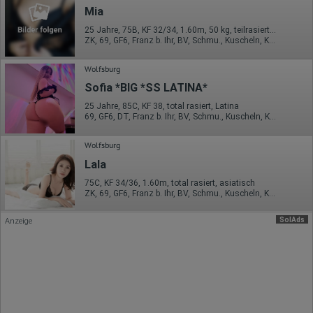
Erhobene Daten:
Mia
Datum und Uhrzeit des Besuchs
25 Jahre, 75B, KF 32/34, 1.60m, 50 kg, teilrasiert, asiatisch
Gerätetyp
ZK, 69, GF6, Franz b. Ihr, BV, Schmu., Kuscheln, Körperküs.
Geografischer Standort
IP-Adresse
Wolfsburg
Mausbewegungen
Besuchte Seiten
Sofia *BIG *SS LATINA*
Referrer URL
25 Jahre, 85C, KF 38, total rasiert, Latina
Bildschirmauflösung
69, GF6, DT, Franz b. Ihr, BV, Schmu., Kuscheln, Körperküs.
Eindeutige Gerätekennung
Sprachinformationen
Gerätebestriebssystem
Wolfsburg
Browser-Typ
Lala
Klicks
Domain-Name
75C, KF 34/36, 1.60m, total rasiert, asiatisch
Eindeutige Benutzerkennung
ZK, 69, GF6, Franz b. Ihr, BV, Schmu., Kuscheln, Körperküs.
Antworten auf Umfragen
Ort der Verarbeitung:
SolAds
Anzeige
Europäische Union
Rechtliche Grundlage der Verarbeitung
Art. 6 Abs. 1 S. 1 lit. a DSGVO