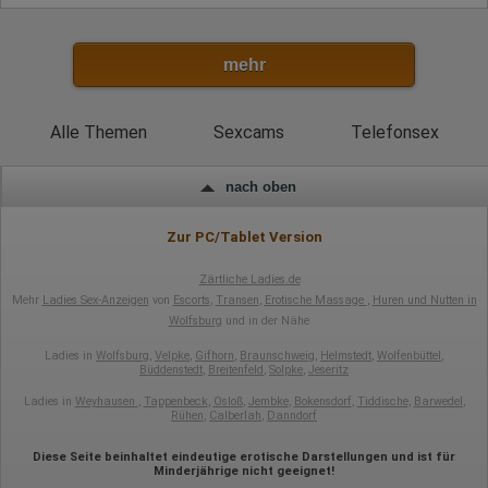
mehr
Alle Themen
Sexcams
Telefonsex
nach oben
Zur PC/Tablet Version
Zärtliche Ladies.de
Mehr
Ladies Sex-Anzeigen
von
Escorts
,
Transen
,
Erotische Massage
,
Huren und Nutten in
Wolfsburg
und in der Nähe
Ladies in
Wolfsburg
,
Velpke
,
Gifhorn
,
Braunschweig
,
Helmstedt
,
Wolfenbüttel
,
Büddenstedt
,
Breitenfeld
,
Solpke
,
Jeseritz
Ladies in
Weyhausen
,
Tappenbeck
,
Osloß
,
Jembke
,
Bokensdorf
,
Tiddische
,
Barwedel
,
Rühen
,
Calberlah
,
Danndorf
Diese Seite beinhaltet eindeutige erotische Darstellungen und ist für
Minderjährige nicht geeignet!