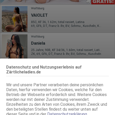
Wolfsburg
VAIOLET
85C, KF 36, 1.62m, total rasiert, Latina
69, GF6, DT, Franz b. Ihr, BV, Schmu., Kuscheln, Körperküs.
Wolfsburg
Daniela
25 Jahre, 90B, KF 34/36, 1.60m, total rasiert, Latina
ZK, 69, GF6, DT, Franz b. Ihr, BV, Schmu., Kuscheln
Wolfsburg
Datenschutz und Nutzungserlebnis auf
Hanna
Zärtlicheladies.de
22 Jahre, 75B, KF 34/36, 1.61m, 45 kg, total rasiert, asiatisch
GF6, Franz b. Ihr, BV, Schmu., Kuscheln, Körperküs., Mast.
Wir und unsere Partner verarbeiten deine persönlichen
Daten, hierfür verwenden wir Cookies, welche für den
Wolfsburg
Betrieb der Webseite erforderlich sind. Weitere Cookies
werden nur mit deiner Zustimmung verwendet.
Lucy
Einzelheiten zu den Arten von Cookies, ihrem Zweck und
27 Jahre, 80B, KF 34, 1.56m, 45 kg, total rasiert, asiatisch
den beteiligten Stellen findest du weiter unten auf
ZK, 69, Franz b. Ihr, BV, Schmu., Kuscheln, Körperküs., DSa
dieser Seite und in der
Datenschutzerklärung
.