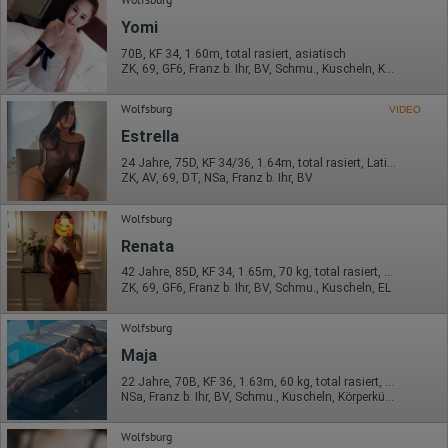
Herkunft (Land und Stadt)
Sprache
Yomi
Betriebssystem
Gerät (PC, Tablet-PC oder Smartphone)
70B, KF 34, 1.60m, total rasiert, asiatisch
Browser und alle verwendeten Add-ons
ZK, 69, GF6, Franz b. Ihr, BV, Schmu., Kuscheln, Körperküs.
Auflösung des Computers
Besucherquelle (Facebook, Suchmaschine oder
Wolfsburg
VIDEO
verweisende Webseite)
Welche Dateien wurden heruntergeladen?
Estrella
Welche Videos angeschaut?
Wurden Werbebanner angeklickt?
24 Jahre, 75D, KF 34/36, 1.64m, total rasiert, Latina
ZK, AV, 69, DT, NSa, Franz b. Ihr, BV
Wohin ging der Besucher? Klickte er auf weitere Seiten des
Portals oder hat er sie komplett verlassen?
Wie lange blieb der Besucher?
Wolfsburg
Ort der Verarbeitung:
Renata
Europäische Union & USA
42 Jahre, 85D, KF 34, 1.65m, 70 kg, total rasiert, Latina
Hotjar
ZK, 69, GF6, Franz b. Ihr, BV, Schmu., Kuscheln, EL
Wir nutzen Hotjar als Webanalysedient. Es wird verwendet, um
Wolfsburg
Daten über das Benutzerverhalten zu sammeln. Hotjar kann
auch im Rahmen von Umfragen und Feedbackfunktionen, die
Maja
auf unserer Website eingebunden sind, von Ihnen bereitgestellte
22 Jahre, 70B, KF 36, 1.63m, 60 kg, total rasiert, deutsch
Informationen verarbeiten.
NSa, Franz b. Ihr, BV, Schmu., Kuscheln, Körperküs., AV b. Ihm, DSa
Herausgeber:
Hotjar Limited, Malta
Wolfsburg