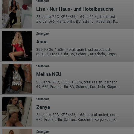
Stuttgart
Lisa - Nur Haus- und Hotelbesuche
Erhobene Informationen zum Besucherverhalten sind folgende:
23 Jahre, 75C, KF 34/36, 1.69m, 55 kg, total rasiert, Latina
Herkunft (Land und Stadt)
ZK, 69, GF6, Franz b. Ihr, BV, Schmu., Kuscheln, Körperküs.
Sprache
Betriebssystem
Gerät (PC, Tablet-PC oder Smartphone)
Stuttgart
Browser und alle verwendeten Add-ons
Anna
Auflösung des Computers
Besucherquelle (Facebook, Suchmaschine oder
85D, KF 36, 1.68m, total rasiert, osteuropäisch
verweisende Webseite)
69, GF6, Franz b. Ihr, BV, Schmu., Kuscheln, Körperküs., KBp
Welche Dateien wurden heruntergeladen?
Welche Videos angeschaut?
Wurden Werbebanner angeklickt?
Stuttgart
Wohin ging der Besucher? Klickte er auf weitere Seiten des
Melina NEU
Portals oder hat er sie komplett verlassen?
Wie lange blieb der Besucher?
25 Jahre, 95C, KF 36, 1.65m, total rasiert, deutsch
69, GF6, Franz b. Ihr, BV, Schmu., Kuscheln, Körperküs., DSa
Ort der Verarbeitung:
Europäische Union & USA
Stuttgart
Hotjar
Zenya
Wir nutzen Hotjar als Webanalysedient. Es wird verwendet, um
24 Jahre, 80B, KF 34/36, 1.68m, total rasiert, osteuropäisch
Daten über das Benutzerverhalten zu sammeln. Hotjar kann
GF6, Franz b. Ihr, Schmu., Kuscheln, Körperküs., RS, FE, VE
auch im Rahmen von Umfragen und Feedbackfunktionen, die
auf unserer Website eingebunden sind, von Ihnen bereitgestellte
Informationen verarbeiten.
Stuttgart