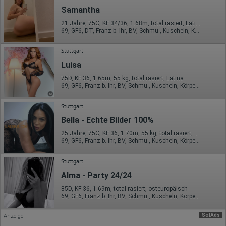
Samantha
Herausgeber:
Hotjar Limited, Malta
21 Jahre, 75C, KF 34/36, 1.68m, total rasiert, Latina
69, GF6, DT, Franz b. Ihr, BV, Schmu., Kuscheln, Körperküs.
Erhobene Daten:
Datum und Uhrzeit des Besuchs
Stuttgart
Gerätetyp
Luisa
Geografischer Standort
IP-Adresse
75D, KF 36, 1.65m, 55 kg, total rasiert, Latina
Mausbewegungen
69, GF6, Franz b. Ihr, BV, Schmu., Kuscheln, Körperküs., EL
Besuchte Seiten
Referrer URL
Bildschirmauflösung
Stuttgart
Eindeutige Gerätekennung
Bella - Echte Bilder 100%
Sprachinformationen
Gerätebestriebssystem
25 Jahre, 75C, KF 36, 1.70m, 55 kg, total rasiert, osteuropäisch
Browser-Typ
69, GF6, Franz b. Ihr, BV, Schmu., Kuscheln, Körperküs., Mast.
Klicks
Domain-Name
Stuttgart
Eindeutige Benutzerkennung
Antworten auf Umfragen
Alma - Party 24/24
Ort der Verarbeitung:
85D, KF 36, 1.69m, total rasiert, osteuropäisch
Europäische Union
69, GF6, Franz b. Ihr, BV, Schmu., Kuscheln, Körperküs., KBp
Rechtliche Grundlage der Verarbeitung
SolAds
Art. 6 Abs. 1 S. 1 lit. a DSGVO
Anzeige