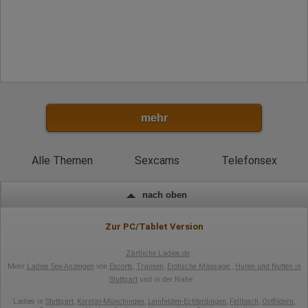
mehr
Alle Themen
Sexcams
Telefonsex
nach oben
Zur PC/Tablet Version
Zärtliche Ladies.de
Mehr
Ladies Sex-Anzeigen
von
Escorts
,
Transen
,
Erotische Massage
,
Huren und Nutten in
Stuttgart
und in der Nähe
Ladies in
Stuttgart
,
Korntal-Münchingen
,
Leinfelden-Echterdingen
,
Fellbach
,
Ostfildern
,