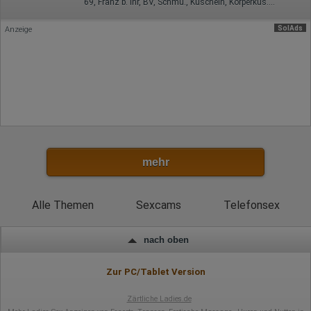
69, Franz b. Ihr, BV, Schmu., Kuscheln, Körperküs., EL, Mast.
SolAds
Anzeige
mehr
Alle Themen
Sexcams
Telefonsex
nach oben
Zur PC/Tablet Version
Zärtliche Ladies.de