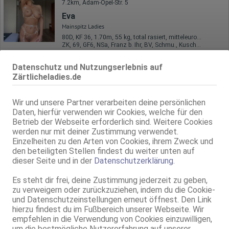
7.2km, Adam-Opel-Str. 5
Eva
Mainspitz Ladies
80D, KF 36, 1.70m, 55 kg, total rasiert, mitteleuropäisch
ZK, 69, GF6, NSa, Franz b. Ihr, BV, Schmu., Kuscheln
Ginsheim-Gustavsburg
Datenschutz und Nutzungserlebnis auf
7.2km, Adam-Opel-Str. 5
Zärtlicheladies.de
Stella-ZK & GF6
Mainspitz Ladies
Wir und unsere Partner verarbeiten deine persönlichen
33 Jahre, 85D, KF 38, 1.74m, teilrasiert, osteuropäisch
Daten, hierfür verwenden wir Cookies, welche für den
ZK, 69, GF6, DT, NSa, Franz b. Ihr, BV
Betrieb der Webseite erforderlich sind. Weitere Cookies
werden nur mit deiner Zustimmung verwendet.
Ginsheim-Gustavsburg
Einzelheiten zu den Arten von Cookies, ihrem Zweck und
7.2km, Adam-Opel-Str. 5
den beteiligten Stellen findest du weiter unten auf
ZAFIRA - Sq*rting -Queen
dieser Seite und in der
Datenschutzerklärung
.
Mainspitz Ladies
30 Jahre, 90D, KF 38, 1.65m, 65 kg, total rasiert, osteuropäisch
Es steht dir frei, deine Zustimmung jederzeit zu geben,
ZK, AV, 69, GF6, NSa, Franz b. Ihr, BV
zu verweigern oder zurückzuziehen, indem du die Cookie-
und Datenschutzeinstellungen erneut öffnest. Den Link
Ginsheim-Gustavsburg
hierzu findest du im Fußbereich unserer Webseite. Wir
8.2km, Am Mainufer 14a
empfehlen in die Verwendung von Cookies einzuwilligen,
Deutsche Patrizia - Rhein-Main-Massage
um die bestmögliche Nutzererfahrung auf unserer