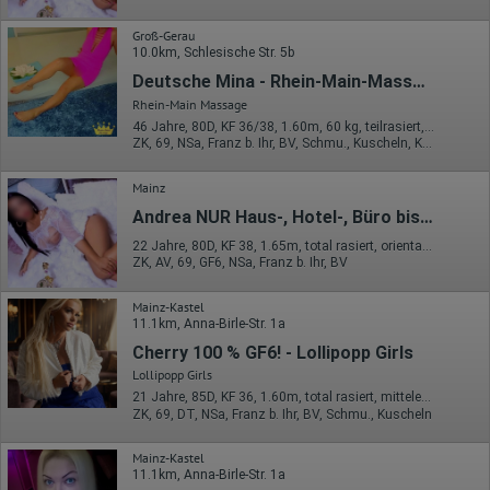
Erhobene Daten:
Die erzeugten Informationen über die Benutzung unserer
Groß-Gerau
Webseiten sowie die von dem Browser übermittelte IP-Adresse
10.0km, Schlesische Str. 5b
werden übertragen und gespeichert. Dabei können aus den
verarbeiteten Daten pseudonyme Nutzungsprofile der Nutzer
Deutsche Mina - Rhein-Main-Massage
erstellt werden. Diese Informationen wird Google gegebenenfalls
Rhein-Main Massage
auch an Dritte übertragen, sofern dies gesetzlich
vorgeschrieben wird oder, soweit Dritte diese Daten im Auftrag
46 Jahre, 80D, KF 36/38, 1.60m, 60 kg, teilrasiert, orientalisch
von Google verarbeiten. Die IP-Adresse der Nutzer wird von
ZK, 69, NSa, Franz b. Ihr, BV, Schmu., Kuscheln, Körperküs.
Google innerhalb von Mitgliedstaaten der Europäischen Union
oder in anderen Vertragsstaaten des Abkommens über den
Mainz
Europäischen Wirtschaftsraum gekürzt, dies bedeutet, dass alle
Daten anonym erhoben werden. Nur in Ausnahmefällen wird die
Andrea NUR Haus-, Hotel-, Büro bis 20 km
volle IP-Adresse an einen Server von Google in den USA
22 Jahre, 80D, KF 38, 1.65m, total rasiert, orientalisch
übertragen und dort gekürzt. Die von dem Browser des Nutzers
ZK, AV, 69, GF6, NSa, Franz b. Ihr, BV
übermittelte IP-Adresse wird nicht mit anderen Daten von Google
zusammengeführt.
Mainz-Kastel
Erhobene Informationen zum Besucherverhalten sind folgende:
11.1km, Anna-Birle-Str. 1a
Cherry 100 % GF6! - Lollipopp Girls
Herkunft (Land und Stadt)
Sprache
Lollipopp Girls
Betriebssystem
21 Jahre, 85D, KF 36, 1.60m, total rasiert, mitteleuropäisch
Gerät (PC, Tablet-PC oder Smartphone)
ZK, 69, DT, NSa, Franz b. Ihr, BV, Schmu., Kuscheln
Browser und alle verwendeten Add-ons
Auflösung des Computers
Besucherquelle (Facebook, Suchmaschine oder
Mainz-Kastel
verweisende Webseite)
11.1km, Anna-Birle-Str. 1a