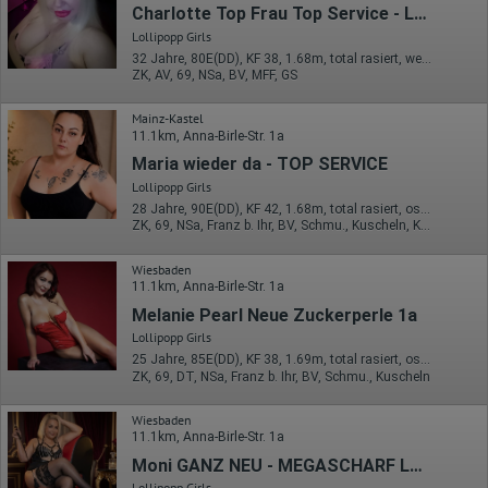
Welche Dateien wurden heruntergeladen?
Charlotte Top Frau Top Service - Lollipopp Girls
Welche Videos angeschaut?
Wurden Werbebanner angeklickt?
Lollipopp Girls
Wohin ging der Besucher? Klickte er auf weitere Seiten des
32 Jahre, 80E(DD), KF 38, 1.68m, total rasiert, westeuropäisch
Portals oder hat er sie komplett verlassen?
ZK, AV, 69, NSa, BV, MFF, GS
Wie lange blieb der Besucher?
Mainz-Kastel
Ort der Verarbeitung:
11.1km, Anna-Birle-Str. 1a
Europäische Union & USA
Maria wieder da - TOP SERVICE
Hotjar
Lollipopp Girls
Wir nutzen Hotjar als Webanalysedient. Es wird verwendet, um
28 Jahre, 90E(DD), KF 42, 1.68m, total rasiert, osteuropäisch
Daten über das Benutzerverhalten zu sammeln. Hotjar kann
ZK, 69, NSa, Franz b. Ihr, BV, Schmu., Kuscheln, Körperküs.
auch im Rahmen von Umfragen und Feedbackfunktionen, die
auf unserer Website eingebunden sind, von Ihnen bereitgestellte
Wiesbaden
Informationen verarbeiten.
11.1km, Anna-Birle-Str. 1a
Herausgeber:
Melanie Pearl Neue Zuckerperle 1a
Hotjar Limited, Malta
Lollipopp Girls
Erhobene Daten:
25 Jahre, 85E(DD), KF 38, 1.69m, total rasiert, osteuropäisch
ZK, 69, DT, NSa, Franz b. Ihr, BV, Schmu., Kuscheln
Datum und Uhrzeit des Besuchs
Gerätetyp
Wiesbaden
Geografischer Standort
11.1km, Anna-Birle-Str. 1a
IP-Adresse
Mausbewegungen
Moni GANZ NEU - MEGASCHARF Lollipopp Girls
Besuchte Seiten
Lollipopp Girls