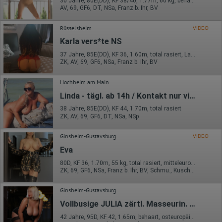
30 Jahre, 80E(DD), KF 38/40, 1.77m, 60 kg, behaart, Latina
AV, 69, GF6, DT, NSa, Franz b. Ihr, BV
Rüsselsheim
VIDEO
Karla vers*te NS
37 Jahre, 85E(DD), KF 36, 1.60m, total rasiert, Latina
ZK, AV, 69, GF6, NSa, Franz b. Ihr, BV
Hochheim am Main
Linda - tägl. ab 14h / Kontakt nur via SMS!
38 Jahre, 85E(DD), KF 44, 1.70m, total rasiert
ZK, AV, 69, GF6, DT, NSa, NSp
Ginsheim-Gustavsburg
VIDEO
Eva
80D, KF 36, 1.70m, 55 kg, total rasiert, mitteleuropäisch
ZK, 69, GF6, NSa, Franz b. Ihr, BV, Schmu., Kuscheln
Ginsheim-Gustavsburg
Vollbusige JULIA zärtl. Masseurin. Nur kurze Zeit!
42 Jahre, 95D, KF 42, 1.65m, behaart, osteuropäisch