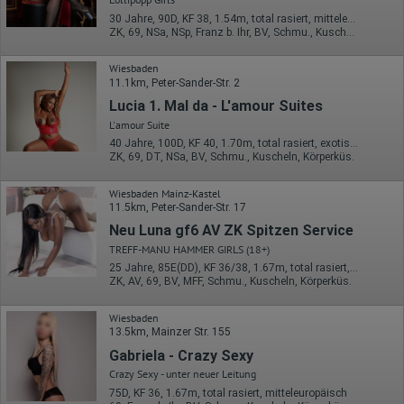
Referrer URL
30 Jahre, 90D, KF 38, 1.54m, total rasiert, mitteleuropäisch
Bildschirmauflösung
ZK, 69, NSa, NSp, Franz b. Ihr, BV, Schmu., Kuscheln
Eindeutige Gerätekennung
Sprachinformationen
Gerätebestriebssystem
Wiesbaden
Browser-Typ
11.1km, Peter-Sander-Str. 2
Klicks
Lucia 1. Mal da - L'amour Suites
Domain-Name
Eindeutige Benutzerkennung
L'amour Suite
Antworten auf Umfragen
40 Jahre, 100D, KF 40, 1.70m, total rasiert, exotisch
ZK, 69, DT, NSa, BV, Schmu., Kuscheln, Körperküs.
Ort der Verarbeitung:
Europäische Union
Wiesbaden Mainz-Kastel
Rechtliche Grundlage der Verarbeitung
11.5km, Peter-Sander-Str. 17
Art. 6 Abs. 1 S. 1 lit. a DSGVO
Neu Luna gf6 AV ZK Spitzen Service
TREFF-MANU HAMMER GIRLS (18+)
25 Jahre, 85E(DD), KF 36/38, 1.67m, total rasiert, Latina
ZK, AV, 69, BV, MFF, Schmu., Kuscheln, Körperküs.
Wiesbaden
13.5km, Mainzer Str. 155
Gabriela - Crazy Sexy
Crazy Sexy - unter neuer Leitung
75D, KF 36, 1.67m, total rasiert, mitteleuropäisch