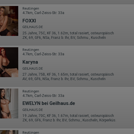
Die erzeugten Informationen über die Benutzung unserer Webseiten
sowie die von dem Browser übermittelte IP-Adresse werden übertragen
Reutlingen
und gespeichert. Dabei können aus den verarbeiteten Daten pseudonym
4.7km, Carl-Zeiss-Str. 33a
Nutzungsprofile der Nutzer erstellt werden. Diese Informationen wird
Google gegebenenfalls auch an Dritte übertragen, sofern dies gesetzlich
FOXXI
vorgeschrieben wird oder, soweit Dritte diese Daten im Auftrag von
GEILHAUS.DE
Google verarbeiten. Die IP-Adresse der Nutzer wird von Google innerhalb
25 Jahre, 75C, KF 36, 1.62m, total rasiert, osteuropäisch
von Mitgliedstaaten der Europäischen Union oder in anderen
ZK, 69, GF6, NSa, Franz b. Ihr, BV, Schmu., Kuscheln
Vertragsstaaten des Abkommens über den Europäischen
Wirtschaftsraum gekürzt, dies bedeutet, dass alle Daten anonym
erhoben werden. Nur in Ausnahmefällen wird die volle IP-Adresse an
Reutlingen
einen Server von Google in den USA übertragen und dort gekürzt. Die von
4.7km, Carl-Zeiss-Str. 33a
dem Browser des Nutzers übermittelte IP-Adresse wird nicht mit andere
Karyna
Daten von Google zusammengeführt.
GEILHAUS.DE
Erhobene Informationen zum Besucherverhalten sind folgende:
27 Jahre, 75B, KF 36, 1.65m, total rasiert, osteuropäisch
AV, 69, GF6, NSa, Franz b. Ihr, BV, Schmu., Kuscheln
Herkunft (Land und Stadt)
Sprache
Betriebssystem
Reutlingen
Gerät (PC, Tablet-PC oder Smartphone)
4.7km, Carl-Zeiss-Str. 33a
Browser und alle verwendeten Add-ons
EWELYN bei Geilhaus.de
Auflösung des Computers
GEILHAUS.DE
Besucherquelle (Facebook, Suchmaschine oder verweisende
Webseite)
19 Jahre, 70C, KF 36, 1.67m, total rasiert, osteuropäisch
Welche Dateien wurden heruntergeladen?
ZK, 69, GF6, Franz b. Ihr, BV, Schmu., Kuscheln, Körperküs.
Welche Videos angeschaut?
Wurden Werbebanner angeklickt?
Reutlingen