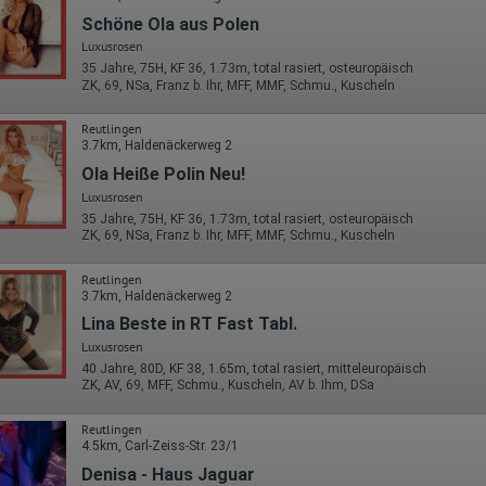
Schöne Ola aus Polen
Luxusrosen
35 Jahre, 75H, KF 36, 1.73m, total rasiert, osteuropäisch
ZK, 69, NSa, Franz b. Ihr, MFF, MMF, Schmu., Kuscheln
Reutlingen
3.7km, Haldenäckerweg 2
Ola Heiße Polin Neu!
Luxusrosen
35 Jahre, 75H, KF 36, 1.73m, total rasiert, osteuropäisch
ZK, 69, NSa, Franz b. Ihr, MFF, MMF, Schmu., Kuscheln
Reutlingen
3.7km, Haldenäckerweg 2
Lina Beste in RT Fast Tabl.
Luxusrosen
40 Jahre, 80D, KF 38, 1.65m, total rasiert, mitteleuropäisch
ZK, AV, 69, MFF, Schmu., Kuscheln, AV b. Ihm, DSa
Reutlingen
4.5km, Carl-Zeiss-Str. 23/1
Denisa - Haus Jaguar