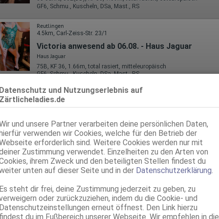
GF6, Schmu., Kuscheln, DSa, Mast., RS
Reutlingen
4.5km, Carl-Zeiss-Str. 23/1
Victoria anwesend ab 06.08. - Haus Jaguar
Haus Jaguar
75B, KF 36, 1.66m, total rasiert, mitteleuropäisch
GF6, Schmu., Kuscheln, DSa, Mast., RS
Datenschutz und Nutzungserlebnis auf
Zärtlicheladies.de
Wir und unsere Partner verarbeiten deine persönlichen Daten,
hierfür verwenden wir Cookies, welche für den Betrieb der
Webseite erforderlich sind. Weitere Cookies werden nur mit
deiner Zustimmung verwendet. Einzelheiten zu den Arten von
Cookies, ihrem Zweck und den beteiligten Stellen findest du
weiter unten auf dieser Seite und in der
Datenschutzerklärung
.
Reutlingen
Es steht dir frei, deine Zustimmung jederzeit zu geben, zu
4.5km, Carl-Zeiss-Str. 23/1
verweigern oder zurückzuziehen, indem du die Cookie- und
Daniela - Haus Jaguar
Datenschutzeinstellungen erneut öffnest. Den Link hierzu
Haus Jaguar
findest du im Fußbereich unserer Webseite. Wir empfehlen in die