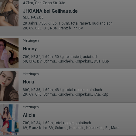
Wohin ging der Besucher? Klickte er auf weitere Seiten des Portals
4.7km, Carl-Zeiss-Str. 33a
oder hat er sie komplett verlassen?
Wie lange blieb der Besucher?
JHOANA bei Geilhaus.de
GEILHAUS.DE
Ort der Verarbeitung:
28 Jahre, 75B, KF 36, 1.67m, total rasiert, südländisch
Europäische Union & USA
ZK, 69, GF6, DT, NSa, Franz b. Ihr, BV
Hotjar
Metzingen
Wir nutzen Hotjar als Webanalysedient. Es wird verwendet, um Daten
über das Benutzerverhalten zu sammeln. Hotjar kann auch im Rahmen
Nancy
von Umfragen und Feedbackfunktionen, die auf unserer Website
70C, KF 34, 1.60m, 50 kg, teilrasiert, asiatisch
eingebunden sind, von Ihnen bereitgestellte Informationen verarbeiten.
69, GF6, BV, Schmu., Kuscheln, Körperküs., DSa, DSp
Herausgeber:
Hotjar Limited, Malta
Metzingen
Erhobene Daten:
Nora
Datum und Uhrzeit des Besuchs
80C, KF 36, 1.60m, 48 kg, total rasiert, asiatisch
Gerätetyp
ZK, 69, GF6, Schmu., Kuscheln, Körperküs., FAa, KBp
Geografischer Standort
IP-Adresse
Metzingen
Mausbewegungen
Besuchte Seiten
Alicia
Referrer URL
70C, KF 34, 1.60m, total rasiert, asiatisch
Bildschirmauflösung
69, Franz b. Ihr, BV, Schmu., Kuscheln, Körperküs., EL, Mast.
Eindeutige Gerätekennung
Sprachinformationen