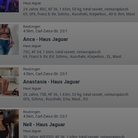
Haus Jaguar
24 Jahre, 80C, KF 36, 1.65m, 50 kg, total rasiert, osteuropäisch
69, GF6, Franz b. Ihr, Schmu., Kuscheln, Körperküs., AV b. Ihm, Mast.
Reutlingen
4.5km, Carl-Zeiss-Str. 23/1
Anca - Haus Jaguar
Haus Jaguar
75C, KF 34, 1.66m, total rasiert, osteuropäisch
69, Franz b. Ihr, BV, Schmu., Kuscheln, Körperküs., EL, Mast.
Reutlingen
4.5km, Carl-Zeiss-Str. 23/1
Anastasia - Haus Jaguar
Haus Jaguar
26 Jahre, 75B, KF 36, 1.63m, 53 kg, total rasiert, osteuropäisch
GF6, Schmu., Kuscheln, DSa, Mast., RS
Reutlingen
4.5km, Carl-Zeiss-Str. 23/1
Nell - Haus Jaguar
Haus Jaguar
35 Jahre, 80E(DD), KF 36, 1.69m, total rasiert, osteuropäisch