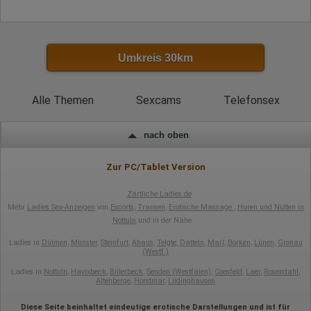
Browser-Typ
Klicks
Domain-Name
Eindeutige Benutzerkennung
Antworten auf Umfragen
Umkreis 30km
Ort der Verarbeitung:
Europäische Union
Alle Themen
Sexcams
Telefonsex
Rechtliche Grundlage der Verarbeitung
Art. 6 Abs. 1 S. 1 lit. a DSGVO
nach oben
Zur PC/Tablet Version
Zärtliche Ladies.de
Mehr
Ladies Sex-Anzeigen
von
Escorts
,
Transen
,
Erotische Massage
,
Huren und Nutten in
Nottuln
und in der Nähe
Ladies in
Dülmen
,
Münster
,
Steinfurt
,
Ahaus
,
Telgte
,
Datteln
,
Marl
,
Borken
,
Lünen
,
Gronau
(Westf.)
Ladies in
Nottuln
,
Havixbeck
,
Billerbeck
,
Senden (Westfalen)
,
Coesfeld
,
Laer
,
Rosendahl
,
Altenberge
,
Horstmar
,
Lüdinghausen
Diese Seite beinhaltet eindeutige erotische Darstellungen und ist für