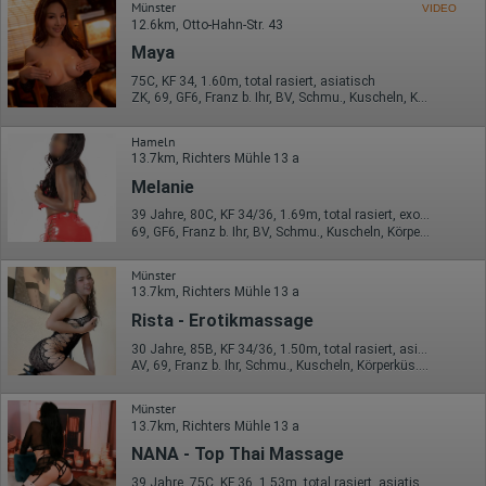
Münster
VIDEO
12.6km, Otto-Hahn-Str. 43
Maya
75C, KF 34, 1.60m, total rasiert, asiatisch
ZK, 69, GF6, Franz b. Ihr, BV, Schmu., Kuscheln, Körperküs.
Hameln
13.7km, Richters Mühle 13 a
Melanie
39 Jahre, 80C, KF 34/36, 1.69m, total rasiert, exotisch
69, GF6, Franz b. Ihr, BV, Schmu., Kuscheln, Körperküs., DSa
Münster
13.7km, Richters Mühle 13 a
Rista - Erotikmassage
30 Jahre, 85B, KF 34/36, 1.50m, total rasiert, asiatisch
AV, 69, Franz b. Ihr, Schmu., Kuscheln, Körperküs., AV b. Ihm, KBp
Münster
13.7km, Richters Mühle 13 a
NANA - Top Thai Massage
39 Jahre, 75C, KF 36, 1.53m, total rasiert, asiatisch