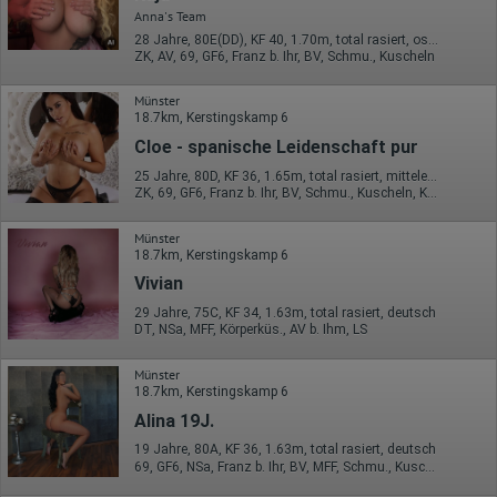
erstellt werden. Diese Informationen wird Google gegebenenfalls
Anna's Team
auch an Dritte übertragen, sofern dies gesetzlich
vorgeschrieben wird oder, soweit Dritte diese Daten im Auftrag
28 Jahre, 80E(DD), KF 40, 1.70m, total rasiert, osteuropäisch
von Google verarbeiten. Die IP-Adresse der Nutzer wird von
ZK, AV, 69, GF6, Franz b. Ihr, BV, Schmu., Kuscheln
Google innerhalb von Mitgliedstaaten der Europäischen Union
oder in anderen Vertragsstaaten des Abkommens über den
Münster
Europäischen Wirtschaftsraum gekürzt, dies bedeutet, dass alle
18.7km, Kerstingskamp 6
Daten anonym erhoben werden. Nur in Ausnahmefällen wird die
volle IP-Adresse an einen Server von Google in den USA
Cloe - spanische Leidenschaft pur
übertragen und dort gekürzt. Die von dem Browser des Nutzers
25 Jahre, 80D, KF 36, 1.65m, total rasiert, mitteleuropäisch
übermittelte IP-Adresse wird nicht mit anderen Daten von Google
ZK, 69, GF6, Franz b. Ihr, BV, Schmu., Kuscheln, Körperküs.
zusammengeführt.
Erhobene Informationen zum Besucherverhalten sind folgende:
Münster
18.7km, Kerstingskamp 6
Herkunft (Land und Stadt)
Vivian
Sprache
Betriebssystem
29 Jahre, 75C, KF 34, 1.63m, total rasiert, deutsch
Gerät (PC, Tablet-PC oder Smartphone)
DT, NSa, MFF, Körperküs., AV b. Ihm, LS
Browser und alle verwendeten Add-ons
Auflösung des Computers
Besucherquelle (Facebook, Suchmaschine oder
Münster
verweisende Webseite)
18.7km, Kerstingskamp 6
Welche Dateien wurden heruntergeladen?
Alina 19J.
Welche Videos angeschaut?
Wurden Werbebanner angeklickt?
19 Jahre, 80A, KF 36, 1.63m, total rasiert, deutsch
Wohin ging der Besucher? Klickte er auf weitere Seiten des
69, GF6, NSa, Franz b. Ihr, BV, MFF, Schmu., Kuscheln
Portals oder hat er sie komplett verlassen?
Wie lange blieb der Besucher?