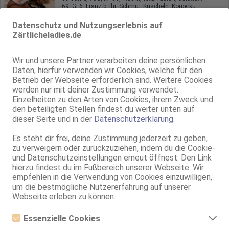
69, GF6, Franz b. Ihr, Schmu., Kuscheln, Körperküs., DSa, DSp
Datenschutz und Nutzungserlebnis auf
Zärtlicheladies.de
Wir und unsere Partner verarbeiten deine persönlichen
Daten, hierfür verwenden wir Cookies, welche für den
Betrieb der Webseite erforderlich sind. Weitere Cookies
werden nur mit deiner Zustimmung verwendet.
Einzelheiten zu den Arten von Cookies, ihrem Zweck und
Münster
den beteiligten Stellen findest du weiter unten auf
Linda
dieser Seite und in der
Datenschutzerklärung
.
75C, KF 34/36, 1.61m, total rasiert, asiatisch
Es steht dir frei, deine Zustimmung jederzeit zu geben,
ZK, 69, GF6, Franz b. Ihr, BV, Schmu., Kuscheln, Körperküs.
zu verweigern oder zurückzuziehen, indem du die Cookie-
und Datenschutzeinstellungen erneut öffnest. Den Link
Münster
hierzu findest du im Fußbereich unserer Webseite. Wir
15.7km, Feldstiege 36
empfehlen in die Verwendung von Cookies einzuwilligen,
Kaja
um die bestmögliche Nutzererfahrung auf unserer
Anna's Team
Webseite erleben zu können.
28 Jahre, 80E(DD), KF 40, 1.70m, total rasiert, osteuropäisch
ZK, AV, 69, GF6, Franz b. Ihr, BV, Schmu., Kuscheln
Essenzielle Cookies