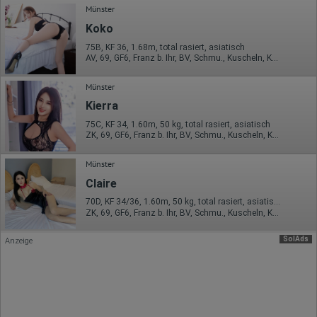
Münster
Ort der Verarbeitung:
Koko
Europäische Union & USA
75B, KF 36, 1.68m, total rasiert, asiatisch
Hotjar
AV, 69, GF6, Franz b. Ihr, BV, Schmu., Kuscheln, Körperküs.
Wir nutzen Hotjar als Webanalysedient. Es wird verwendet, um
Münster
Daten über das Benutzerverhalten zu sammeln. Hotjar kann
auch im Rahmen von Umfragen und Feedbackfunktionen, die
Kierra
auf unserer Website eingebunden sind, von Ihnen bereitgestellte
Informationen verarbeiten.
75C, KF 34, 1.60m, 50 kg, total rasiert, asiatisch
ZK, 69, GF6, Franz b. Ihr, BV, Schmu., Kuscheln, Körperküs.
Herausgeber:
Hotjar Limited, Malta
Münster
Erhobene Daten:
Claire
Datum und Uhrzeit des Besuchs
70D, KF 34/36, 1.60m, 50 kg, total rasiert, asiatisch
Gerätetyp
ZK, 69, GF6, Franz b. Ihr, BV, Schmu., Kuscheln, Körperküs.
Geografischer Standort
IP-Adresse
SolAds
Mausbewegungen
Anzeige
Besuchte Seiten
Referrer URL
Bildschirmauflösung
Eindeutige Gerätekennung
Sprachinformationen
Gerätebestriebssystem