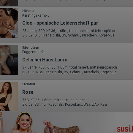
Münster
Kerstingskamp 6
Cloe - spanische Leidenschaft pur
25 Jahre, 80D, KF 36, 1.65m, total rasiert, mitteleuropäisch
ZK, 69, GF6, Franz b. Ihr, BV, Schmu., Kuscheln, Körperküs.
Ibbenbüren
Fuggerstr. 19a
Celin bei Haus Laura
37 Jahre, 75B, KF 36, 1.65m, total rasiert, mitteleuropäisch
69, GF6, NSa, Franz b. Ihr, BV, Schmu., Kuscheln, Körperküs.
Steinfurt
Rose
75C, KF 36, 1.60m, teilrasiert, asiatisch
ZK, 69, Schmu., Kuscheln, Körperküs., DSa, ZAp, KBa