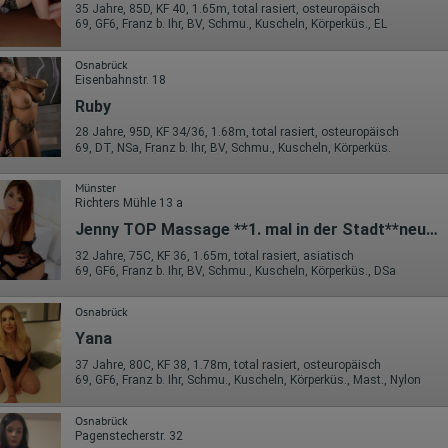
Die erzeugten Informationen über die Benutzung unserer Webseiten
35 Jahre, 85D, KF 40, 1.65m, total rasiert, osteuropäisch
sowie die von dem Browser übermittelte IP-Adresse werden übertragen
69, GF6, Franz b. Ihr, BV, Schmu., Kuscheln, Körperküs., EL
und gespeichert. Dabei können aus den verarbeiteten Daten pseudonym
Nutzungsprofile der Nutzer erstellt werden. Diese Informationen wird
Osnabrück
Google gegebenenfalls auch an Dritte übertragen, sofern dies gesetzlich
Eisenbahnstr. 18
vorgeschrieben wird oder, soweit Dritte diese Daten im Auftrag von
Google verarbeiten. Die IP-Adresse der Nutzer wird von Google innerhalb
Ruby
von Mitgliedstaaten der Europäischen Union oder in anderen
Vertragsstaaten des Abkommens über den Europäischen
28 Jahre, 95D, KF 34/36, 1.68m, total rasiert, osteuropäisch
Wirtschaftsraum gekürzt, dies bedeutet, dass alle Daten anonym
69, DT, NSa, Franz b. Ihr, BV, Schmu., Kuscheln, Körperküs.
erhoben werden. Nur in Ausnahmefällen wird die volle IP-Adresse an
einen Server von Google in den USA übertragen und dort gekürzt. Die von
Münster
dem Browser des Nutzers übermittelte IP-Adresse wird nicht mit andere
Richters Mühle 13 a
Daten von Google zusammengeführt.
Jenny TOP Massage **1. mal in der Stadt**neue Bilder
Erhobene Informationen zum Besucherverhalten sind folgende:
32 Jahre, 75C, KF 36, 1.65m, total rasiert, asiatisch
69, GF6, Franz b. Ihr, BV, Schmu., Kuscheln, Körperküs., DSa
Herkunft (Land und Stadt)
Sprache
Betriebssystem
Osnabrück
Gerät (PC, Tablet-PC oder Smartphone)
Browser und alle verwendeten Add-ons
Yana
Auflösung des Computers
37 Jahre, 80C, KF 38, 1.78m, total rasiert, osteuropäisch
Besucherquelle (Facebook, Suchmaschine oder verweisende
69, GF6, Franz b. Ihr, Schmu., Kuscheln, Körperküs., Mast., Nylon
Webseite)
Welche Dateien wurden heruntergeladen?
Welche Videos angeschaut?
Osnabrück
Wurden Werbebanner angeklickt?
Pagenstecherstr. 32