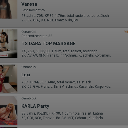
Wohin ging der Besucher? Klickte er auf weitere Seiten des Portals
Vanesa
oder hat er sie komplett verlassen?
Wie lange blieb der Besucher?
Casa Romantico
23 Jahre, 70B, KF 36, 1.70m, total rasiert, osteuropäisch
Ort der Verarbeitung:
ZK, 69, GF6, DT, NSa, Franz b. Ihr, BV
Europäische Union & USA
Hotjar
Osnabrück
VI
Pagenstecherstr. 32
Wir nutzen Hotjar als Webanalysedient. Es wird verwendet, um Daten
TS DARA TOP MASSAGE
über das Benutzerverhalten zu sammeln. Hotjar kann auch im Rahmen
von Umfragen und Feedbackfunktionen, die auf unserer Website
TS, 75C, KF 36/38, 1.70m, total rasiert, asiatisch
eingebunden sind, von Ihnen bereitgestellte Informationen verarbeiten.
ZK, AV, 69, GF6, Franz b. Ihr, Schmu., Kuscheln, Körperküs.
Herausgeber:
Osnabrück
Hotjar Limited, Malta
Lexi
Erhobene Daten:
70C, KF 34/36, 1.60m, total rasiert, asiatisch
Datum und Uhrzeit des Besuchs
ZK, 69, GF6, Franz b. Ihr, BV, Schmu., Kuscheln, Körperküs.
Gerätetyp
Geografischer Standort
IP-Adresse
Osnabrück
Mausbewegungen
KARLA Party
Besuchte Seiten
Referrer URL
33 Jahre, 85E(DD), KF 38, 1.68m, total rasiert, Latina
Bildschirmauflösung
69, GF6, NSa, Franz b. Ihr, BV, MFF, Schmu., Kuscheln
Eindeutige Gerätekennung
Sprachinformationen