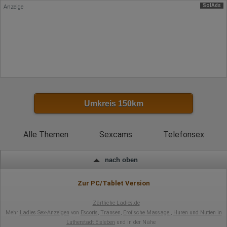
Informationen verarbeiten.
SolAds
Anzeige
Herausgeber:
Hotjar Limited, Malta
Erhobene Daten:
Datum und Uhrzeit des Besuchs
Gerätetyp
Geografischer Standort
IP-Adresse
Mausbewegungen
Besuchte Seiten
Umkreis 150km
Referrer URL
Bildschirmauflösung
Eindeutige Gerätekennung
Sprachinformationen
Alle Themen
Sexcams
Telefonsex
Gerätebestriebssystem
Browser-Typ
Klicks
nach oben
Domain-Name
Eindeutige Benutzerkennung
Antworten auf Umfragen
Zur PC/Tablet Version
Ort der Verarbeitung:
Europäische Union
Zärtliche Ladies.de
Mehr
Ladies Sex-Anzeigen
von
Escorts
,
Transen
,
Erotische Massage
,
Huren und Nutten in
Rechtliche Grundlage der Verarbeitung
Lutherstadt Eisleben
und in der Nähe
Art. 6 Abs. 1 S. 1 lit. a DSGVO