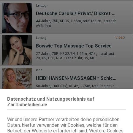
Leipzig
Deutsche Carola / Privat/ Diskret besuchbar!
44 Jahre, 75D, KF 36, 1.65m, total rasiert, deutsch
AV b. Ihm
Leipzig
VIDEO
Bowwie Top Massage Top Service
27 Jahre, 75B, KF 32/34, 1.65m, 47 kg, total rasiert, asiatisch
ZK, 69, GF6, NSa, Franz b. Ihr, BV, MFF
Jena
HEIDI HANSEN-MASSAGEN * Schicke Blondine aus Norddeutschland
58 Jahre, 100E(DD), KF 42, 1.75m, total rasiert, deutsch
69, kein GV, Franz b. Ihr, BV, AV b. Ihm, DSa, DSp
Datenschutz und Nutzungserlebnis auf
Zärtlicheladies.de
Wir und unsere Partner verarbeiten deine persönlichen
Daten, hierfür verwenden wir Cookies, welche für den
Betrieb der Webseite erforderlich sind. Weitere Cookies