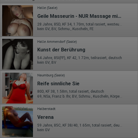
Halle (Saale)
Geile Masseurin - NUR Massage mit Happy ***!
28 Jahre, 85D, KF 34, 1.70m, total rasiert, westeuropäisch
kein GV, BV, Schmu., Kuscheln, FE
Halle Ammendorf (Saale)
Kunst der Berührung
54 Jahre, 85I(FF), KF 42, 1.72m, teilrasiert, deutsch
kein GV, BV
Naumburg (Saale)
Reife sinnliche Sie
80D, KF 38, 1.58m, total rasiert, deutsch
69, NSa, Franz b. Ihr, BV, Schmu., Kuscheln, Körperküs., ZAp
Halberstadt
Verena
59 Jahre, 85C, KF 38/40, 1.65m, total rasiert, deutsch
kein GV