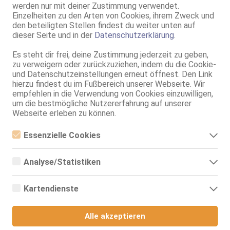
werden nur mit deiner Zustimmung verwendet.
Einzelheiten zu den Arten von Cookies, ihrem Zweck und
Jena
den beteiligten Stellen findest du weiter unten auf
dieser Seite und in der
Datenschutzerklärung
.
Mesa Top Massage
27 Jahre, 75B, KF 34, 1.60m, 60 kg, total rasiert, asiatisch
Es steht dir frei, deine Zustimmung jederzeit zu geben,
NSa, Schmu., Kuscheln, DSa, DSp, FAa, Mast., Baden / Duschen
zu verweigern oder zurückzuziehen, indem du die Cookie-
und Datenschutzeinstellungen erneut öffnest. Den Link
Jena - Ost
hierzu findest du im Fußbereich unserer Webseite. Wir
empfehlen in die Verwendung von Cookies einzuwilligen,
Kat, Top Erotikmassage!
um die bestmögliche Nutzererfahrung auf unserer
75C, KF 34/36, 1.55m, 48 kg, teilrasiert, asiatisch
Webseite erleben zu können.
Zeitz
Essenzielle Cookies
Malia
Essenzielle Cookies sind alle notwendigen Cookies, die für den
Betrieb der Webseite notwendig sind, indem Grundfunktionen
75C, KF 36, 1.54m, total rasiert, asiatisch
Analyse/Statistiken
ermöglicht werden. Die Webseite kann ohne diese Cookies nicht
kein GV, Schmu., Kuscheln, Körperküs., KBp, Mast.
richtig funktionieren.
Analyse- bzw. Statistikcookies sind Cookies, die der Analyse der
Webseiten-Nutzung und der Erstellung von anonymisierten
Jena
Kartendienste
Zugriffsstatistiken dienen. Sie helfen den Webseiten-Besitzern zu
Nana Top Relaxing Massage
verstehen, wie Besucher mit Webseiten interagieren, indem
Google Maps
Informationen anonym gesammelt und gemeldet werden.
28 Jahre, 75C, KF 36, 1.58m, teilrasiert, asiatisch
Alle akzeptieren
kein GV
Wenn Sie Google Maps auf unserer Webseite nutzen, können