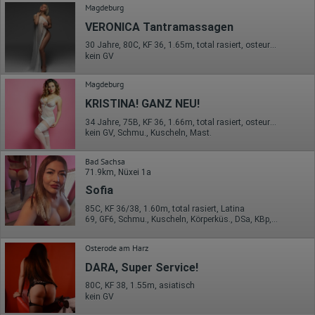
Magdeburg
zusammengeführt.
VERONICA Tantramassagen
Erhobene Informationen zum Besucherverhalten sind folgende:
30 Jahre, 80C, KF 36, 1.65m, total rasiert, osteuropäisch
Herkunft (Land und Stadt)
kein GV
Sprache
Betriebssystem
Magdeburg
Gerät (PC, Tablet-PC oder Smartphone)
Browser und alle verwendeten Add-ons
KRISTINA! GANZ NEU!
Auflösung des Computers
Besucherquelle (Facebook, Suchmaschine oder
34 Jahre, 75B, KF 36, 1.66m, total rasiert, osteuropäisch
verweisende Webseite)
kein GV, Schmu., Kuscheln, Mast.
Welche Dateien wurden heruntergeladen?
Welche Videos angeschaut?
Bad Sachsa
Wurden Werbebanner angeklickt?
71.9km, Nüxei 1a
Wohin ging der Besucher? Klickte er auf weitere Seiten des
Portals oder hat er sie komplett verlassen?
Sofia
Wie lange blieb der Besucher?
85C, KF 36/38, 1.60m, total rasiert, Latina
69, GF6, Schmu., Kuscheln, Körperküs., DSa, KBp, Mast.
Ort der Verarbeitung:
Europäische Union & USA
Osterode am Harz
Hotjar
DARA, Super Service!
Wir nutzen Hotjar als Webanalysedient. Es wird verwendet, um
80C, KF 38, 1.55m, asiatisch
Daten über das Benutzerverhalten zu sammeln. Hotjar kann
kein GV
auch im Rahmen von Umfragen und Feedbackfunktionen, die
auf unserer Website eingebunden sind, von Ihnen bereitgestellte