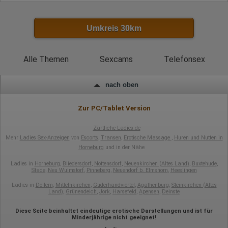
Ort der Verarbeitung:
Europäische Union & USA
Umkreis 30km
Hotjar
Wir nutzen Hotjar als Webanalysedient. Es wird verwendet, um
Daten über das Benutzerverhalten zu sammeln. Hotjar kann
Alle Themen
Sexcams
Telefonsex
auch im Rahmen von Umfragen und Feedbackfunktionen, die
auf unserer Website eingebunden sind, von Ihnen bereitgestellte
Informationen verarbeiten.
nach oben
Herausgeber:
Hotjar Limited, Malta
Zur PC/Tablet Version
Erhobene Daten:
Zärtliche Ladies.de
Datum und Uhrzeit des Besuchs
Mehr
Ladies Sex-Anzeigen
von
Escorts
,
Transen
,
Erotische Massage
,
Huren und Nutten in
Gerätetyp
Horneburg
und in der Nähe
Geografischer Standort
IP-Adresse
Ladies in
Horneburg
,
Bliedersdorf
,
Nottensdorf
,
Neuenkirchen (Altes Land)
,
Buxtehude
,
Mausbewegungen
Stade
,
Neu Wulmstorf
,
Pinneberg
,
Neuendorf b. Elmshorn
,
Heeslingen
Besuchte Seiten
Referrer URL
Ladies in
Dollern
,
Mittelnkirchen
,
Guderhandviertel
,
Agathenburg
,
Steinkirchen (Altes
Bildschirmauflösung
Land)
,
Grünendeich
,
Jork
,
Harsefeld
,
Apensen
,
Deinste
Eindeutige Gerätekennung
Sprachinformationen
Diese Seite beinhaltet eindeutige erotische Darstellungen und ist für
Gerätebestriebssystem
Minderjährige nicht geeignet!
Browser-Typ