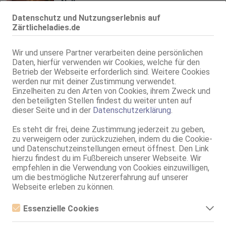
Nelly
31 Jahre, 75C, KF 34, 1.64m, total rasiert, osteuropäisch
Datenschutz und Nutzungserlebnis auf
69, GF6, Franz b. Ihr, BV, Schmu., Kuscheln, Körperküs., DSa
Zärtlicheladies.de
Stade
Wir und unsere Partner verarbeiten deine persönlichen
11.8km, Harsefelder Str. 18
Daten, hierfür verwenden wir Cookies, welche für den
Selin-Ganz neu
Betrieb der Webseite erforderlich sind. Weitere Cookies
24 Jahre, 70B, KF 34/36, 1.65m, 50 kg, total rasiert, osteuropäisch
werden nur mit deiner Zustimmung verwendet.
AV, 69, NSa, NSp, Franz b. Ihr, Schmu., Kuscheln, DSa
Einzelheiten zu den Arten von Cookies, ihrem Zweck und
den beteiligten Stellen findest du weiter unten auf
Stade
dieser Seite und in der
Datenschutzerklärung
.
11.8km, Harsefelder Str. 18
Peri Ganz neu-Original Bilder
Es steht dir frei, deine Zustimmung jederzeit zu geben,
zu verweigern oder zurückzuziehen, indem du die Cookie-
24 Jahre, 70B, KF 34/36, 1.65m, 50 kg, total rasiert, osteuropäisch
und Datenschutzeinstellungen erneut öffnest. Den Link
AV, 69, NSa, NSp, Franz b. Ihr, Schmu., Kuscheln, DSa
hierzu findest du im Fußbereich unserer Webseite. Wir
empfehlen in die Verwendung von Cookies einzuwilligen,
Stade
um die bestmögliche Nutzererfahrung auf unserer
11.8km, Teichstr. 1
Webseite erleben zu können.
KESSY ganz neu!
29 Jahre, 90B, KF 38, 1.74m, total rasiert, osteuropäisch
Essenzielle Cookies
ZK, 69, GF6, BV, MFF, MMF, SW
Essenzielle Cookies sind alle notwendigen Cookies, die für den