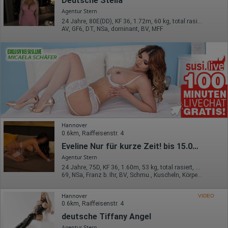
Deutsche Stella
Agentur Stern
24 Jahre, 80E(DD), KF 36, 1.72m, 60 kg, total rasiert, deutsch
AV, GF6, DT, NSa, dominant, BV, MFF
Hannover
0.6km, Raiffeisenstr. 4
Eveline Nur für kurze Zeit! bis 15.08. erreichbar!
Agentur Stern
24 Jahre, 75D, KF 36, 1.60m, 53 kg, total rasiert, südländisch
69, NSa, Franz b. Ihr, BV, Schmu., Kuscheln, Körperküs., DSa
Hannover
VIDEO
0.6km, Raiffeisenstr. 4
deutsche Tiffany Angel
Agentur Stern