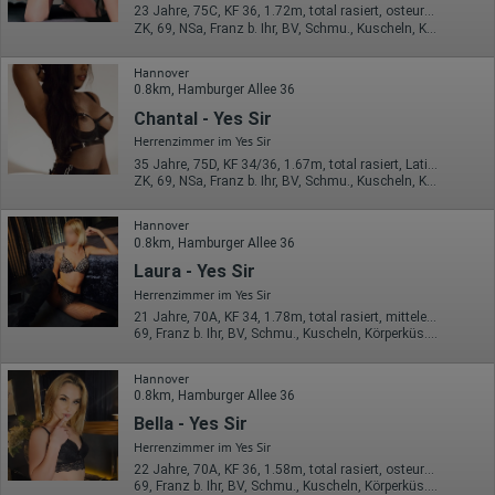
IP-Adresse
23 Jahre, 75C, KF 36, 1.72m, total rasiert, osteuropäisch
Mausbewegungen
ZK, 69, NSa, Franz b. Ihr, BV, Schmu., Kuscheln, Körperküs.
Besuchte Seiten
Referrer URL
Hannover
Bildschirmauflösung
0.8km, Hamburger Allee 36
Eindeutige Gerätekennung
Sprachinformationen
Chantal - Yes Sir
Gerätebestriebssystem
Herrenzimmer im Yes Sir
Browser-Typ
Klicks
35 Jahre, 75D, KF 34/36, 1.67m, total rasiert, Latina
Domain-Name
ZK, 69, NSa, Franz b. Ihr, BV, Schmu., Kuscheln, Körperküs.
Eindeutige Benutzerkennung
Antworten auf Umfragen
Hannover
0.8km, Hamburger Allee 36
Ort der Verarbeitung:
Europäische Union
Laura - Yes Sir
Herrenzimmer im Yes Sir
Rechtliche Grundlage der Verarbeitung
Art. 6 Abs. 1 S. 1 lit. a DSGVO
21 Jahre, 70A, KF 34, 1.78m, total rasiert, mitteleuropäisch
69, Franz b. Ihr, BV, Schmu., Kuscheln, Körperküs., EL, Mast.
Hannover
0.8km, Hamburger Allee 36
Bella - Yes Sir
Herrenzimmer im Yes Sir
22 Jahre, 70A, KF 36, 1.58m, total rasiert, osteuropäisch
69, Franz b. Ihr, BV, Schmu., Kuscheln, Körperküs., AV b. Ihm, DSa