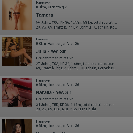
Herausgeber:
Hannover
Google Ireland Limited
0.8km, Grenzweg 7
Erhobene Daten:
Tamara
Die erzeugten Informationen über die Benutzung unserer
56 Jahre, 80C, KF 36, 1.77m, 58 kg, total rasiert, deutsch
Webseiten sowie die von dem Browser übermittelte IP-Adresse
ZK, AV, 69, Franz b. Ihr, BV, Schmu., Kuscheln, Körperküs.
werden übertragen und gespeichert. Dabei können aus den
verarbeiteten Daten pseudonyme Nutzungsprofile der Nutzer
erstellt werden. Diese Informationen wird Google gegebenenfalls
Hannover
auch an Dritte übertragen, sofern dies gesetzlich
0.8km, Hamburger Allee 36
vorgeschrieben wird oder, soweit Dritte diese Daten im Auftrag
Julia - Yes Sir
von Google verarbeiten. Die IP-Adresse der Nutzer wird von
Google innerhalb von Mitgliedstaaten der Europäischen Union
Herrenzimmer im Yes Sir
oder in anderen Vertragsstaaten des Abkommens über den
27 Jahre, 70A, KF 34, 1.60m, total rasiert, osteuropäisch
Europäischen Wirtschaftsraum gekürzt, dies bedeutet, dass alle
69, Franz b. Ihr, BV, Schmu., Kuscheln, Körperküs., EL, Mast.
Daten anonym erhoben werden. Nur in Ausnahmefällen wird die
volle IP-Adresse an einen Server von Google in den USA
übertragen und dort gekürzt. Die von dem Browser des Nutzers
Hannover
übermittelte IP-Adresse wird nicht mit anderen Daten von Google
0.8km, Hamburger Allee 36
zusammengeführt.
Natalia - Yes Sir
Herrenzimmer im Yes Sir
Erhobene Informationen zum Besucherverhalten sind folgende:
34 Jahre, 75D, KF 36, 1.68m, total rasiert, osteuropäisch
Herkunft (Land und Stadt)
ZK, AV, 69, GF6, NSa, NSp, Franz b. Ihr
Sprache
Betriebssystem
Hannover
Gerät (PC, Tablet-PC oder Smartphone)
0.8km, Hamburger Allee 36
Browser und alle verwendeten Add-ons
Auflösung des Computers