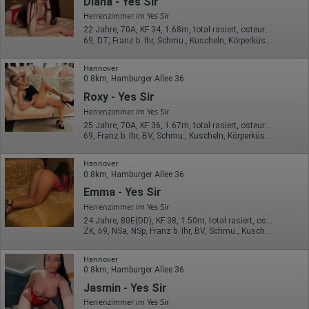
Diana - Yes Sir
Besucherquelle (Facebook, Suchmaschine oder
Herrenzimmer im Yes Sir
verweisende Webseite)
22 Jahre, 70A, KF 34, 1.68m, total rasiert, osteuropäisch
Welche Dateien wurden heruntergeladen?
69, DT, Franz b. Ihr, Schmu., Kuscheln, Körperküs., AV b. Ihm, DSa
Welche Videos angeschaut?
Wurden Werbebanner angeklickt?
Wohin ging der Besucher? Klickte er auf weitere Seiten des
Hannover
Portals oder hat er sie komplett verlassen?
0.8km, Hamburger Allee 36
Wie lange blieb der Besucher?
Roxy - Yes Sir
Ort der Verarbeitung:
Herrenzimmer im Yes Sir
Europäische Union & USA
25 Jahre, 70A, KF 36, 1.67m, total rasiert, osteuropäisch
69, Franz b. Ihr, BV, Schmu., Kuscheln, Körperküs., EL, Mast.
Hotjar
Wir nutzen Hotjar als Webanalysedient. Es wird verwendet, um
Hannover
Daten über das Benutzerverhalten zu sammeln. Hotjar kann
0.8km, Hamburger Allee 36
auch im Rahmen von Umfragen und Feedbackfunktionen, die
Emma - Yes Sir
auf unserer Website eingebunden sind, von Ihnen bereitgestellte
Informationen verarbeiten.
Herrenzimmer im Yes Sir
24 Jahre, 80E(DD), KF 38, 1.50m, total rasiert, osteuropäisch
Herausgeber:
ZK, 69, NSa, NSp, Franz b. Ihr, BV, Schmu., Kuscheln
Hotjar Limited, Malta
Erhobene Daten:
Hannover
0.8km, Hamburger Allee 36
Datum und Uhrzeit des Besuchs
Jasmin - Yes Sir
Gerätetyp
Geografischer Standort
Herrenzimmer im Yes Sir