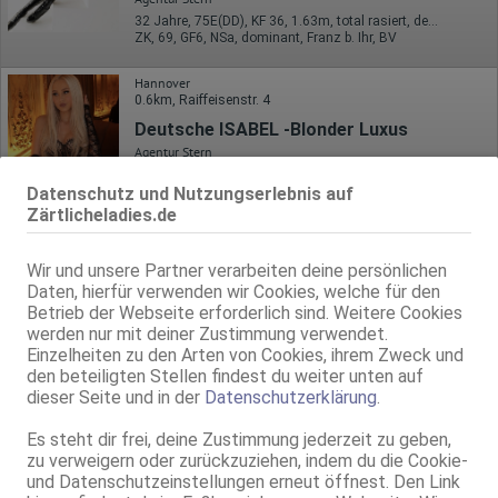
32 Jahre, 75E(DD), KF 36, 1.63m, total rasiert, deutsch
ZK, 69, GF6, NSa, dominant, Franz b. Ihr, BV
Hannover
0.6km, Raiffeisenstr. 4
Deutsche ISABEL -Blonder Luxus
Agentur Stern
20 Jahre, 75C, KF 36, 1.68m, total rasiert, deutsch
Datenschutz und Nutzungserlebnis auf
ZK, 69, GF6, DT, Franz b. Ihr, BV, MFF
Zärtlicheladies.de
Hannover
0.6km, Raiffeisenstr. 4
Wir und unsere Partner verarbeiten deine persönlichen
Alice– Nur auf WhatsApp GF6
Daten, hierfür verwenden wir Cookies, welche für den
Agentur Stern
Betrieb der Webseite erforderlich sind. Weitere Cookies
23 Jahre, 75A, KF 34/36, 1.60m, 54 kg, total rasiert, osteuropäisch
werden nur mit deiner Zustimmung verwendet.
ZK, 69, Franz b. Ihr, Schmu., Kuscheln, Körperküs., DSp, KBp
Einzelheiten zu den Arten von Cookies, ihrem Zweck und
den beteiligten Stellen findest du weiter unten auf
Hannover
VIDEO
dieser Seite und in der
Datenschutzerklärung
.
0.6km, Raiffeisenstr. 4
Lucy - kein WhatsApp
Es steht dir frei, deine Zustimmung jederzeit zu geben,
zu verweigern oder zurückzuziehen, indem du die Cookie-
Agentur Stern
und Datenschutzeinstellungen erneut öffnest. Den Link
24 Jahre, 75D, KF 32/34, 1.56m, 45 kg, total rasiert, deutsch