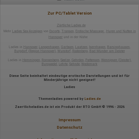
Zur PC/Tablet Version
Zärtliche Ladies.de
Mehr
Ladies Sex-Anzeigen
von
Escorts
,
Transen
,
Erotische Massage
,
Huren und Nutten in
Hannover
und in der Nähe
Ladies in
Hannover
,
Langenhagen
,
Garbsen
,
Laatzen
,
Isernhagen
,
Barsinghausen
,
Burgdorf (Region Hannover)
,
Wunstorf
,
Rodenberg
,
Bad Münder am Deister
Ladies in
Hemmingen
,
Ronnenberg
,
Seelze
,
Gehrden
,
Pattensen
,
Wennigsen (Deister)
,
Burgwedel
,
Lehrte
,
Sehnde
,
Wedemark
Diese Seite beinhaltet eindeutige erotische Darstellungen und ist für
Minderjährige nicht geeignet!
Ladies
Themenladies powered by
Ladies.de
Zaertlicheladies.de ist ein Produkt der RTO GmbH © 1996 - 2026
Impressum
Datenschutz