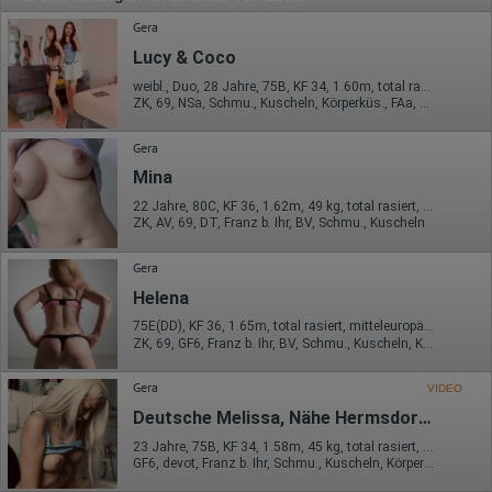
Gera
Lucy & Coco
weibl., Duo, 28 Jahre, 75B, KF 34, 1.60m, total rasiert, asiatisch
ZK, 69, NSa, Schmu., Kuscheln, Körperküs., FAa, KBp
Gera
Mina
22 Jahre, 80C, KF 36, 1.62m, 49 kg, total rasiert, asiatisch
ZK, AV, 69, DT, Franz b. Ihr, BV, Schmu., Kuscheln
Gera
Helena
75E(DD), KF 36, 1.65m, total rasiert, mitteleuropäisch
ZK, 69, GF6, Franz b. Ihr, BV, Schmu., Kuscheln, Körperküs.
Gera
VIDEO
Deutsche Melissa, Nähe Hermsdorfer Kreuz A4/A9 für durchreisende
23 Jahre, 75B, KF 34, 1.58m, 45 kg, total rasiert, deutsch
GF6, devot, Franz b. Ihr, Schmu., Kuscheln, Körperküs., DSa, DSp