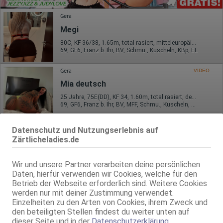
Gera
Megi
80C, KF 36/38, 1.65m, total rasiert, mitteleuropäisch
69, GF6, Franz b. Ihr, BV, Schmu., Kuscheln, KBp, EL
Gera
VIDEO
Mia deutsch
25 Jahre, 75E(DD), KF 34, 1.60m, total rasiert, deutsch
69, GF6, Franz b. Ihr, BV, MFF, Schmu., Kuscheln, Körperküs.
Gera
Datenschutz und Nutzungserlebnis auf
Ramona
Zärtlicheladies.de
75C, KF 36, 1.64m, total rasiert, westeuropäisch
ZK, AV, 69, GF6, DT, NSa, Franz b. Ihr
Wir und unsere Partner verarbeiten deine persönlichen
Daten, hierfür verwenden wir Cookies, welche für den
Gera
Betrieb der Webseite erforderlich sind. Weitere Cookies
werden nur mit deiner Zustimmung verwendet.
LIZA
Einzelheiten zu den Arten von Cookies, ihrem Zweck und
35 Jahre, 75C, KF 36, 1.73m, 63 kg, total rasiert, osteuropäisch
den beteiligten Stellen findest du weiter unten auf
69, GF6, Franz b. Ihr, BV, Schmu., Kuscheln, Mast.
dieser Seite und in der
Datenschutzerklärung
.