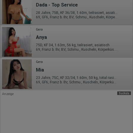
Erhobene Daten:
Dada - Top Service
Datum und Uhrzeit des Besuchs
28 Jahre, 75B, KF 36/38, 1.60m, teilrasiert, asiatisch
Gerätetyp
69, GF6, Franz b. Ihr, BV, Schmu., Kuscheln, Körperküs., DSa
Geografischer Standort
IP-Adresse
Gera
Mausbewegungen
Besuchte Seiten
Anya
Referrer URL
75D, KF 34, 1.63m, 56 kg, teilrasiert, asiatisch
Bildschirmauflösung
69, Franz b. Ihr, BV, Schmu., Kuscheln, Körperküs., EL, Mast.
Eindeutige Gerätekennung
Sprachinformationen
Gerätebestriebssystem
Gera
Browser-Typ
Mia
Klicks
Domain-Name
23 Jahre, 75C, KF 32/34, 1.60m, 50 kg, total rasiert, asiatisch
Eindeutige Benutzerkennung
69, GF6, Franz b. Ihr, Schmu., Kuscheln, Körperküs., GBp, KBp
Antworten auf Umfragen
Ort der Verarbeitung:
SolAds
Anzeige
Europäische Union
Rechtliche Grundlage der Verarbeitung
Art. 6 Abs. 1 S. 1 lit. a DSGVO