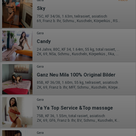
Herkunft (Land und Stadt)
Sprache
Sky
Betriebssystem
Gerät (PC, Tablet-PC oder Smartphone)
75C, KF 34/36, 1.63m, teilrasiert, asiatisch
Browser und alle verwendeten Add-ons
69, Franz b. Ihr, Schmu., Kuscheln, Körperküs., RS, FE
Auflösung des Computers
Besucherquelle (Facebook, Suchmaschine oder
Gera
verweisende Webseite)
Welche Dateien wurden heruntergeladen?
Candy
Welche Videos angeschaut?
Wurden Werbebanner angeklickt?
24 Jahre, 80C, KF 34, 1.64m, 55 kg, total rasiert, asiatisch
ZK, 69, NSa, Schmu., Kuscheln, Körperküs., FAa, KBp
Wohin ging der Besucher? Klickte er auf weitere Seiten des
Portals oder hat er sie komplett verlassen?
Wie lange blieb der Besucher?
Gera
Ort der Verarbeitung:
Ganz Neu Mila 100% Original Bilder
Europäische Union & USA
85B, KF 36/38, 1.60m, 55 kg, teilrasiert, asiatisch
Hotjar
ZK, 69, Franz b. Ihr, MFF, Schmu., Kuscheln, Körperküs., AV b. Ihm
Wir nutzen Hotjar als Webanalysedient. Es wird verwendet, um
Gera
Daten über das Benutzerverhalten zu sammeln. Hotjar kann
auch im Rahmen von Umfragen und Feedbackfunktionen, die
Ya Ya Top Service &Top massage
auf unserer Website eingebunden sind, von Ihnen bereitgestellte
75B, KF 36, 1.55m, total rasiert, asiatisch
Informationen verarbeiten.
ZK, 69, GF6, Franz b. Ihr, BV, Schmu., Kuscheln, Körperküs.
Herausgeber:
Hotjar Limited, Malta
Gera