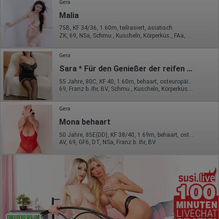
Gera
Malia
75B, KF 34/36, 1.60m, teilrasiert, asiatisch
ZK, 69, NSa, Schmu., Kuscheln, Körperküs., FAa, KBp
Gera
Sara * Für den Genießer der reifen behaarten Lust.
55 Jahre, 80C, KF 40, 1.60m, behaart, osteuropäisch
69, Franz b. Ihr, BV, Schmu., Kuscheln, Körperküs., DSa, DSp
Gera
Mona behaart
50 Jahre, 85E(DD), KF 38/40, 1.69m, behaart, osteuropäisch
AV, 69, GF6, DT, NSa, Franz b. Ihr, BV