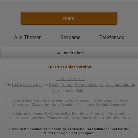
mehr
Alle Themen
Sexcams
Telefonsex
nach oben
Zur PC/Tablet Version
Zärtliche Ladies.de
Mehr
Ladies Sex-Anzeigen
von
Escorts
,
Transen
,
Erotische Massage
,
Huren und Nutten in
Gera
und in der Nähe
Ladies in
Gera
,
Heuckewalde
,
Schellbach
,
Breitenbach (Wetterzeube)
,
Droßdorf
,
Wittgendorf (Zittau)
,
Haynsburg
,
Eisenberg (Thüringen)
,
Geußnitz
,
Bergisdorf
Ladies in
Schwaara
,
Korbußen
,
Zedlitz
,
Ronneburg
,
Hilbersdorf (Thüringen)
,
Hartmannsdorf (bei Gera)
,
Wünschendorf / Elster
,
Crimla
,
Hundhaupten
,
Brahmenau
Diese Seite beinhaltet eindeutige erotische Darstellungen und ist für
Minderjährige nicht geeignet!