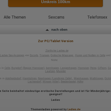
Umkreis 100km
Mausbewegungen
Besuchte Seiten
Referrer URL
Bildschirmauflösung
Alle Themen
Sexcams
Telefonsex
Eindeutige Gerätekennung
Sprachinformationen
Gerätebestriebssystem
Browser-Typ
nach oben
Klicks
Domain-Name
Zur PC/Tablet Version
Eindeutige Benutzerkennung
Antworten auf Umfragen
Zärtliche Ladies.de
Ort der Verarbeitung:
Ladies Sex-Anzeigen
von
Escorts
,
Transen
,
Erotische Massage
,
Huren und Nutten in Celle
und 
Europäische Union
Nähe
Rechtliche Grundlage der Verarbeitung
s in
Celle
,
Burgdorf (Region Hannover)
,
Isernhagen
,
Langenhagen
,
Hannover
,
Peine
,
Gifhorn
,
Ga
Art. 6 Abs. 1 S. 1 lit. a DSGVO
Laatzen
,
Munster
es in
Adelheidsdorf
,
Hambühren
,
Nienhagen (Landkreis Celle)
,
Wienhausen
,
Wathlingen
,
Eickl
Lachendorf
,
Winsen (Aller)
,
Beedenbostel
,
Höfer
e Seite beinhaltet eindeutige erotische Darstellungen und ist für Minderjährige 
geeignet!
Ladies
Themenladies powered by
Ladies.de