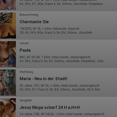
26 Jahre, 75C, KF 36, 1.70m, total rasiert, südländisch
_cookie_usage
69, GF6, DT, NSa, Franz b. Ihr, Schmu., Kuscheln, Körperküs.
Herausgeber:
Google Ireland Limited
Braunschweig
Charmante Sie
Erhobene Daten:
Die erzeugten Informationen über die Benutzung unserer Webseiten
75E(DD), KF 36, 1.60m, teilrasiert, deutsch
sowie die von dem Browser übermittelte IP-Adresse werden übertragen
ZK, 69, GF6, NSa, Franz b. Ihr, BV, Schmu., Kuscheln
und gespeichert. Dabei können aus den verarbeiteten Daten pseudonym
Nutzungsprofile der Nutzer erstellt werden. Diese Informationen wird
Google gegebenenfalls auch an Dritte übertragen, sofern dies gesetzlich
Uelzen
vorgeschrieben wird oder, soweit Dritte diese Daten im Auftrag von
Paula
Google verarbeiten. Die IP-Adresse der Nutzer wird von Google innerhalb
von Mitgliedstaaten der Europäischen Union oder in anderen
80C, KF 36/38, 1.65m, total rasiert, osteuropäisch
Vertragsstaaten des Abkommens über den Europäischen
69, GF6, Franz b. Ihr, BV, Schmu., Kuscheln, Körperküs., DSa
Wirtschaftsraum gekürzt, dies bedeutet, dass alle Daten anonym
erhoben werden. Nur in Ausnahmefällen wird die volle IP-Adresse an
Wolfsburg
einen Server von Google in den USA übertragen und dort gekürzt. Die von
dem Browser des Nutzers übermittelte IP-Adresse wird nicht mit andere
Maria - Neu in der Stadt!
Daten von Google zusammengeführt.
25 Jahre, 75C, KF 36, 1.60m, total rasiert, osteuropäisch
Erhobene Informationen zum Besucherverhalten sind folgende:
69, GF6, DT, Franz b. Ihr, BV, Schmu., Kuscheln, AV b. Ihm
Herkunft (Land und Stadt)
Salzgitter
Sprache
Betriebssystem
Jessy Mega scharf 24 H a.H+H
Gerät (PC, Tablet-PC oder Smartphone)
Browser und alle verwendeten Add-ons
24 Jahre, 75B, KF 34/36, 1.65m, total rasiert, osteuropäisch