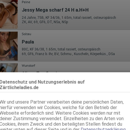
Peine
Jessy Mega scharf 24 H a.H+H
24 Jahre, 75B, KF 34/36, 1.65m, total rasiert, osteuropäisch
ZK, AV, 69, GF6, DT, NSa, NSp
Soltau
Paula
80C, KF 36/38, 1.65m, total rasiert, osteuropäisch
69, GF6, Franz b. Ihr, BV, Schmu., Kuscheln, Körperküs., DSa
Wunstorf
Alissa Top Service
25 Jahre, 95D, KF 34/36, 1.60m, total rasiert, osteuropäisch
Datenschutz und Nutzungserlebnis auf
AV, 69, GF6, DT, NSa, Franz b. Ihr, BV
Zärtlicheladies.de
Wir und unsere Partner verarbeiten deine persönlichen Daten,
hierfür verwenden wir Cookies, welche für den Betrieb der
Webseite erforderlich sind. Weitere Cookies werden nur mit
deiner Zustimmung verwendet. Einzelheiten zu den Arten von
Cookies, ihrem Zweck und den beteiligten Stellen findest du
weiter unten auf dieser Seite und in der
Datenschutzerklärung
.