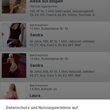
Alexia aus Belgien
Patricias Appartement
75B, KF 36, 1.60m, total rasiert, westeuropäisch
ZK, 69, GF6, Franz b. Ihr, BV, Schmu., Kuscheln, Körperküs.
Bad Kreuznach
13.6km, Rüdesheimer Str. 35
Sandra
46 Jahre, 80B, KF 36, 1.68m, teilrasiert, mitteleuropäisch
69, DT, NSa, Franz b. Ihr, BV, MFF, MMF
Bad Kreuznach
13.6km, Rüdesheimer Str. 35
Sandra
46 Jahre, 80B, KF 36, 1.68m, teilrasiert, mitteleuropäisch
69, DT, NSa, Franz b. Ihr, BV, MFF, MMF
Bad Kreuznach
14.3km, Bahnstr. 2a
Laura
EROTIKATELIER
35 Jahre, 80D, KF 38, 1.67m, total rasiert, Latina
Datenschutz und Nutzungserlebnis auf
ZK, NSa, Franz b. Ihr, Schmu., Kuscheln, KBp, Strip, FE