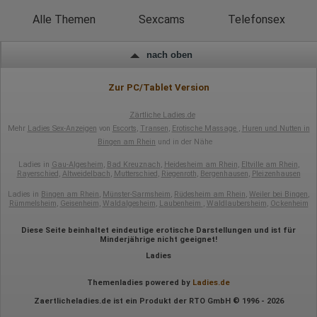
Hotjar
Alle Themen
Sexcams
Telefonsex
Wir nutzen Hotjar als Webanalysedient. Es wird verwendet, um
Daten über das Benutzerverhalten zu sammeln. Hotjar kann
nach oben
auch im Rahmen von Umfragen und Feedbackfunktionen, die
auf unserer Website eingebunden sind, von Ihnen bereitgestellte
Informationen verarbeiten.
Zur PC/Tablet Version
Herausgeber:
Hotjar Limited, Malta
Zärtliche Ladies.de
Mehr
Ladies Sex-Anzeigen
von
Escorts
,
Transen
,
Erotische Massage
,
Huren und Nutten in
Erhobene Daten:
Bingen am Rhein
und in der Nähe
Datum und Uhrzeit des Besuchs
Ladies in
Gau-Algesheim
,
Bad Kreuznach
,
Heidesheim am Rhein
,
Eltville am Rhein
,
Gerätetyp
Rayerschied
,
Altweidelbach
,
Mutterschied
,
Riegenroth
,
Bergenhausen
,
Pleizenhausen
Geografischer Standort
IP-Adresse
Ladies in
Bingen am Rhein
,
Münster-Sarmsheim
,
Rüdesheim am Rhein
,
Weiler bei Bingen
,
Mausbewegungen
Rümmelsheim
,
Geisenheim
,
Waldalgesheim
,
Laubenheim
,
Waldlaubersheim
,
Ockenheim
Besuchte Seiten
Referrer URL
Diese Seite beinhaltet eindeutige erotische Darstellungen und ist für
Bildschirmauflösung
Minderjährige nicht geeignet!
Eindeutige Gerätekennung
Ladies
Sprachinformationen
Gerätebestriebssystem
Browser-Typ
Themenladies powered by
Ladies.de
Klicks
Zaertlicheladies.de ist ein Produkt der RTO GmbH © 1996 - 2026
Domain-Name
Eindeutige Benutzerkennung