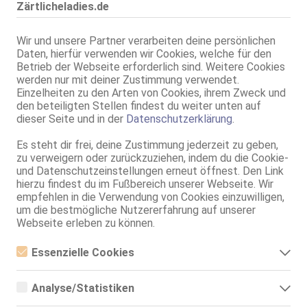
Zärtlicheladies.de
Bad Kreuznach
14.3km, Bahnstr. 2a
Wir und unsere Partner verarbeiten deine persönlichen
Daten, hierfür verwenden wir Cookies, welche für den
Sibel Heiße türkische Schönheit
Betrieb der Webseite erforderlich sind. Weitere Cookies
EROTIKATELIER
werden nur mit deiner Zustimmung verwendet.
85B, KF 38, 1.64m, 60 kg, total rasiert, orientalisch
Einzelheiten zu den Arten von Cookies, ihrem Zweck und
ZK, 69, Franz b. Ihr, BV, Schmu., Kuscheln, Körperküs., DSa
den beteiligten Stellen findest du weiter unten auf
dieser Seite und in der
Datenschutzerklärung
.
Bad Kreuznach
14.3km, Bahnstr. 2a
Es steht dir frei, deine Zustimmung jederzeit zu geben,
Kiara
zu verweigern oder zurückzuziehen, indem du die Cookie-
EROTIKATELIER
und Datenschutzeinstellungen erneut öffnest. Den Link
80C, KF 36, 1.71m, total rasiert, karibisch
hierzu findest du im Fußbereich unserer Webseite. Wir
69, GF6, NSa, BV, Schmu., Kuscheln, Körperküs., DSa
empfehlen in die Verwendung von Cookies einzuwilligen,
um die bestmögliche Nutzererfahrung auf unserer
Bad Kreuznach
Webseite erleben zu können.
Julia
Essenzielle Cookies
38 Jahre, 80D, KF 38, 1.70m, total rasiert, osteuropäisch
ZK, AV, 69, GF6, Franz b. Ihr, BV, Schmu., Kuscheln
Essenzielle Cookies sind alle notwendigen Cookies, die für den
Betrieb der Webseite notwendig sind, indem Grundfunktionen
Analyse/Statistiken
Bad Kreuznach
ermöglicht werden. Die Webseite kann ohne diese Cookies nicht
richtig funktionieren.
Analyse- bzw. Statistikcookies sind Cookies, die der Analyse der