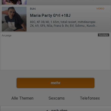
Ort der Verarbeitung:
Europäische Union
Bühl
VIDEO
Rechtliche Grundlage der Verarbeitung
Maria Party G*rl +18J
Art. 6 Abs. 1 S. 1 lit. a DSGVO
80C, KF 38/40, 1.65m, total rasiert, mitteleuropäisch
ZK, 69, GF6, NSa, Franz b. Ihr, BV, Schmu., Kuscheln
SolAds
Anzeige
mehr
Alle Themen
Sexcams
Telefonsex
nach oben