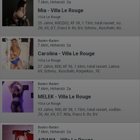
7.6km, Hirtenstr. 2a
Daten anonym erhoben werden. Nur in Ausnahmefällen wird die
volle IP-Adresse an einen Server von Google in den USA
Mia - Villa Le Rouge
übertragen und dort gekürzt. Die von dem Browser des Nutzers
Villa Le Rouge
übermittelte IP-Adresse wird nicht mit anderen Daten von Google
25 Jahre, 80E(DD), KF 38, 1.73m, total rasiert, südländisch
zusammengeführt.
ZK, 69, DT, Franz b. Ihr, BV, Schmu., Kuscheln, Körperküs.
Erhobene Informationen zum Besucherverhalten sind folgende:
Baden-Baden
Herkunft (Land und Stadt)
7.6km, Hirtenstr. 2a
Sprache
Carolina - Villa Le Rouge
Betriebssystem
Gerät (PC, Tablet-PC oder Smartphone)
Villa Le Rouge
Browser und alle verwendeten Add-ons
27 Jahre, 80D, KF 36, 1.66m, total rasiert, Latina
Auflösung des Computers
69, Schmu., Kuscheln, Körperküs., FE
Besucherquelle (Facebook, Suchmaschine oder
verweisende Webseite)
Baden-Baden
Welche Dateien wurden heruntergeladen?
7.6km, Hirtenstr. 2a
Welche Videos angeschaut?
Wurden Werbebanner angeklickt?
MELEK - Villa Le Rouge
Wohin ging der Besucher? Klickte er auf weitere Seiten des
Villa Le Rouge
Portals oder hat er sie komplett verlassen?
Wie lange blieb der Besucher?
33 Jahre, 90D, KF 38, 1.70m, total rasiert, südländisch
ZK, AV, 69, DT, NSa, Franz b. Ihr, BV
Ort der Verarbeitung:
Europäische Union & USA
Baden-Baden
7.6km, Hirtenstr. 2a
Hotjar