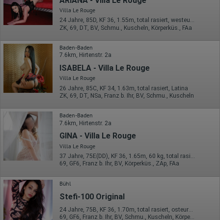
ARIANA - Villa Le Rouge
Wir nutzen Hotjar als Webanalysedient. Es wird verwendet, um
Villa Le Rouge
Daten über das Benutzerverhalten zu sammeln. Hotjar kann
auch im Rahmen von Umfragen und Feedbackfunktionen, die
24 Jahre, 85D, KF 36, 1.55m, total rasiert, westeuropäisch
auf unserer Website eingebunden sind, von Ihnen bereitgestellte
ZK, 69, DT, BV, Schmu., Kuscheln, Körperküs., FAa
Informationen verarbeiten.
Baden-Baden
Herausgeber:
7.6km, Hirtenstr. 2a
Hotjar Limited, Malta
ISABELA - Villa Le Rouge
Erhobene Daten:
Villa Le Rouge
Datum und Uhrzeit des Besuchs
26 Jahre, 85C, KF 34, 1.63m, total rasiert, Latina
Gerätetyp
ZK, 69, DT, NSa, Franz b. Ihr, BV, Schmu., Kuscheln
Geografischer Standort
IP-Adresse
Baden-Baden
Mausbewegungen
7.6km, Hirtenstr. 2a
Besuchte Seiten
GINA - Villa Le Rouge
Referrer URL
Bildschirmauflösung
Villa Le Rouge
Eindeutige Gerätekennung
37 Jahre, 75E(DD), KF 36, 1.65m, 60 kg, total rasiert, mitteleuropäisch
Sprachinformationen
69, GF6, Franz b. Ihr, BV, Körperküs., ZAp, FAa
Gerätebestriebssystem
Browser-Typ
Klicks
Bühl
Domain-Name
Stefi-100 Original
Eindeutige Benutzerkennung
Antworten auf Umfragen
24 Jahre, 75B, KF 36, 1.70m, total rasiert, osteuropäisch
69, GF6, Franz b. Ihr, BV, Schmu., Kuscheln, Körperküs., DSa