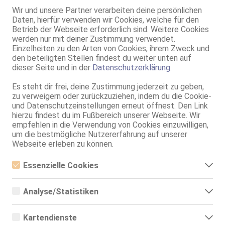
Wir und unsere Partner verarbeiten deine persönlichen
Baden-Baden
Daten, hierfür verwenden wir Cookies, welche für den
5.7km, Rheinstr. 273
Betrieb der Webseite erforderlich sind. Weitere Cookies
Ajleen Fetisch - Expertin
werden nur mit deiner Zustimmung verwendet.
32 Jahre, 85C, KF 42, 1.66m, total rasiert, deutsch
Einzelheiten zu den Arten von Cookies, ihrem Zweck und
ZK, AV, 69, GF6, DT, NSa, Franz b. Ihr
den beteiligten Stellen findest du weiter unten auf
dieser Seite und in der
Datenschutzerklärung
.
Baden-Baden
Es steht dir frei, deine Zustimmung jederzeit zu geben,
Lara
zu verweigern oder zurückzuziehen, indem du die Cookie-
75B, KF 34, 1.60m, teilrasiert, Latina
und Datenschutzeinstellungen erneut öffnest. Den Link
ZK, 69, GF6, DT, Franz b. Ihr, BV, Schmu., Kuscheln
hierzu findest du im Fußbereich unserer Webseite. Wir
empfehlen in die Verwendung von Cookies einzuwilligen,
Baden-Baden
um die bestmögliche Nutzererfahrung auf unserer
Mia
Webseite erleben zu können.
33 Jahre, 70B, KF 34, 1.50m, 45 kg, total rasiert, asiatisch
69, Franz b. Ihr, BV, Schmu., Kuscheln, Körperküs., AV b. Ihm, EL
Essenzielle Cookies
Essenzielle Cookies sind alle notwendigen Cookies, die für den
Baden-Baden
Betrieb der Webseite notwendig sind, indem Grundfunktionen
Analyse/Statistiken
ermöglicht werden. Die Webseite kann ohne diese Cookies nicht
Jasmin
richtig funktionieren.
Analyse- bzw. Statistikcookies sind Cookies, die der Analyse der
23 Jahre, 70B, KF 32, 1.55m, total rasiert, asiatisch
Webseiten-Nutzung und der Erstellung von anonymisierten
Kartendienste
69, Franz b. Ihr, BV, DSa, DSp, FAa, KBp
Zugriffsstatistiken dienen. Sie helfen den Webseiten-Besitzern zu