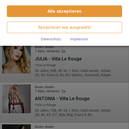
verstehen, wie Besucher mit Webseiten interagieren, indem
Google Maps
Informationen anonym gesammelt und gemeldet werden.
Baden-Baden
Alle akzeptieren
7.6km, Hirtenstr. 2a
Wenn Sie Google Maps auf unserer Webseite nutzen, können
ANGELINA - Villa Le Rouge
Google Analytics
Informationen über Ihre Benutzung dieser Seite sowie Ihre IP-
Villa Le Rouge
Adresse an einen Server in den USA übertragen und auf diesem
Akzeptieren wie ausgewählt
Wir nutzen Google Analytics, wodurch Drittanbieter-Cookies
Server gespeichert werden.
25 Jahre, 85B, KF 36, 1.70m, total rasiert, osteuropäisch
gesetzt werden. Näheres zu Google Analytics und zu den
ZK, 69, DT, NSa, Franz b. Ihr, BV, Schmu., Kuscheln
verwendeten Cookies sind unter folgendem Link und in der
Datenschutz
Impressum
Datenschutzerklärung zu finden.
Baden-Baden
https://developers.google.com/analytics/devguides/collectio
7.6km, Hirtenstr. 2a
n/analyticsjs/cookie-usage?
hl=de#gtagjs_google_analytics_4_-_cookie_usage
JULIA - Villa Le Rouge
Herausgeber:
Villa Le Rouge
Google Ireland Limited
35 Jahre, 80B, KF 36, 1.56m, total rasiert, osteuropäisch
ZK, 69, Franz b. Ihr, BV, Schmu., Kuscheln, Körperküs., KBp
Erhobene Daten:
Die erzeugten Informationen über die Benutzung unserer
Baden-Baden
Webseiten sowie die von dem Browser übermittelte IP-Adresse
7.6km, Hirtenstr. 2a
werden übertragen und gespeichert. Dabei können aus den
verarbeiteten Daten pseudonyme Nutzungsprofile der Nutzer
ANTONIA - Villa Le Rouge
erstellt werden. Diese Informationen wird Google gegebenenfalls
Villa Le Rouge
auch an Dritte übertragen, sofern dies gesetzlich
vorgeschrieben wird oder, soweit Dritte diese Daten im Auftrag
20 Jahre, 75B, KF 34, 1.65m, total rasiert, osteuropäisch
von Google verarbeiten. Die IP-Adresse der Nutzer wird von
ZK, AV, 69, DT, NSa, NSp, Franz b. Ihr
Google innerhalb von Mitgliedstaaten der Europäischen Union
oder in anderen Vertragsstaaten des Abkommens über den
Baden-Baden
Europäischen Wirtschaftsraum gekürzt, dies bedeutet, dass alle