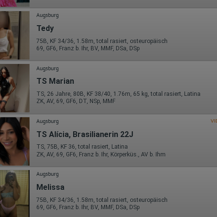
Die erzeugten Informationen über die Benutzung unserer Webseiten
sowie die von dem Browser übermittelte IP-Adresse werden übertragen
Augsburg
und gespeichert. Dabei können aus den verarbeiteten Daten pseudonym
Nutzungsprofile der Nutzer erstellt werden. Diese Informationen wird
Tedy
Google gegebenenfalls auch an Dritte übertragen, sofern dies gesetzlich
vorgeschrieben wird oder, soweit Dritte diese Daten im Auftrag von
75B, KF 34/36, 1.58m, total rasiert, osteuropäisch
Google verarbeiten. Die IP-Adresse der Nutzer wird von Google innerhalb
69, GF6, Franz b. Ihr, BV, MMF, DSa, DSp
von Mitgliedstaaten der Europäischen Union oder in anderen
Vertragsstaaten des Abkommens über den Europäischen
Augsburg
Wirtschaftsraum gekürzt, dies bedeutet, dass alle Daten anonym
erhoben werden. Nur in Ausnahmefällen wird die volle IP-Adresse an
TS Marian
einen Server von Google in den USA übertragen und dort gekürzt. Die von
dem Browser des Nutzers übermittelte IP-Adresse wird nicht mit andere
TS, 26 Jahre, 80B, KF 38/40, 1.76m, 65 kg, total rasiert, Latina
ZK, AV, 69, GF6, DT, NSp, MMF
Daten von Google zusammengeführt.
Erhobene Informationen zum Besucherverhalten sind folgende:
Augsburg
VI
Herkunft (Land und Stadt)
TS Alícia, Brasilianerin 22J
Sprache
TS, 75B, KF 36, total rasiert, Latina
Betriebssystem
ZK, AV, 69, GF6, Franz b. Ihr, Körperküs., AV b. Ihm
Gerät (PC, Tablet-PC oder Smartphone)
Browser und alle verwendeten Add-ons
Auflösung des Computers
Augsburg
Besucherquelle (Facebook, Suchmaschine oder verweisende
Webseite)
Melissa
Welche Dateien wurden heruntergeladen?
75B, KF 34/36, 1.58m, total rasiert, osteuropäisch
Welche Videos angeschaut?
69, GF6, Franz b. Ihr, BV, MMF, DSa, DSp
Wurden Werbebanner angeklickt?