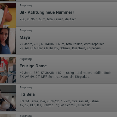
Wohin ging der Besucher? Klickte er auf weitere Seiten des Portals
oder hat er sie komplett verlassen?
Augsburg
Wie lange blieb der Besucher?
Jil - Achtung neue Nummer!
Ort der Verarbeitung:
75C, KF 36, 1.65m, total rasiert, deutsch
Europäische Union & USA
Hotjar
Augsburg
Wir nutzen Hotjar als Webanalysedient. Es wird verwendet, um Daten
Maya
über das Benutzerverhalten zu sammeln. Hotjar kann auch im Rahmen
29 Jahre, 75C, KF 34/36, 1.69m, total rasiert, osteuropäisch
von Umfragen und Feedbackfunktionen, die auf unserer Website
ZK, 69, GF6, Franz b. Ihr, BV, Schmu., Kuscheln, Körperküs.
eingebunden sind, von Ihnen bereitgestellte Informationen verarbeiten.
Herausgeber:
Augsburg
Hotjar Limited, Malta
Feurige Dame
Erhobene Daten:
40 Jahre, 85C, KF 36/38, 1.82m, 66 kg, total rasiert, südländisch
Datum und Uhrzeit des Besuchs
ZK, AV, 69, DT, MFF, Schmu., Kuscheln, Körperküs.
Gerätetyp
Geografischer Standort
Augsburg
IP-Adresse
Mausbewegungen
TS Bela
Besuchte Seiten
TS, 24 Jahre, 75A, KF 34/36, 1.72m, total rasiert, Latina
Referrer URL
AV, 69, GF6, DT, Franz b. Ihr, BV, Schmu., Kuscheln
Bildschirmauflösung
Eindeutige Gerätekennung
Sprachinformationen
Augsburg