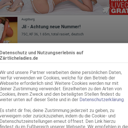
Augsburg
Jil - Achtung neue Nummer!
75C, KF 36, 1.65m, total rasiert, deutsch
Augsburg
Datenschutz und Nutzungserlebnis auf
Elissa
Zärtlicheladies.de
30 Jahre, 80B, KF 36, 1.65m, 55 kg, total rasiert, osteuropäisch
ZK, 69, NSa, Franz b. Ihr, BV, SW, Schmu., Kuscheln
Wir und unsere Partner verarbeiten deine persönlichen Daten,
hierfür verwenden wir Cookies, welche für den Betrieb der
Augsburg
Webseite erforderlich sind. Weitere Cookies werden nur mit
Cici
deiner Zustimmung verwendet. Einzelheiten zu den Arten von
75B, KF 36, 1.60m, 50 kg, teilrasiert, asiatisch
Cookies, ihrem Zweck und den beteiligten Stellen findest du
ZK, 69, GF6, Franz b. Ihr, BV, Schmu., Kuscheln, Körperküs.
weiter unten auf dieser Seite und in der
Datenschutzerklärung
.
Augsburg
Es steht dir frei, deine Zustimmung jederzeit zu geben, zu
verweigern oder zurückzuziehen, indem du die Cookie- und
Anne - WhatsApp kontaktieren
Datenschutzeinstellungen erneut öffnest. Den Link hierzu
75B, KF 34/36, 1.60m, total rasiert, asiatisch
findest du im Fußbereich unserer Webseite. Wir empfehlen in die