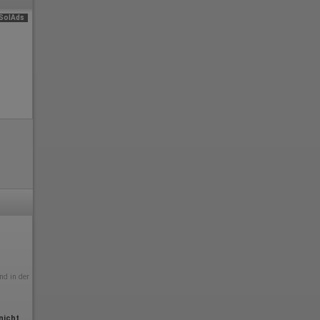
SolAds
nd in der
nicht