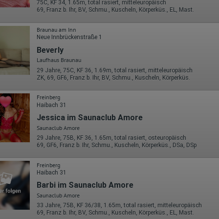
75C, KF 34, 1.65m, total rasiert, mitteleuropäisch
Google verarbeiten. Die IP-Adresse der Nutzer wird von Google innerhalb
69, Franz b. Ihr, BV, Schmu., Kuscheln, Körperküs., EL, Mast.
von Mitgliedstaaten der Europäischen Union oder in anderen
Vertragsstaaten des Abkommens über den Europäischen
Wirtschaftsraum gekürzt, dies bedeutet, dass alle Daten anonym
Braunau am Inn
erhoben werden. Nur in Ausnahmefällen wird die volle IP-Adresse an
Neue Innbrückenstraße 1
einen Server von Google in den USA übertragen und dort gekürzt. Die von
Beverly
dem Browser des Nutzers übermittelte IP-Adresse wird nicht mit andere
Laufhaus Braunau
Daten von Google zusammengeführt.
29 Jahre, 75C, KF 36, 1.69m, total rasiert, mitteleuropäisch
Erhobene Informationen zum Besucherverhalten sind folgende:
ZK, 69, GF6, Franz b. Ihr, BV, Schmu., Kuscheln, Körperküs.
Herkunft (Land und Stadt)
Freinberg
Sprache
Haibach 31
Betriebssystem
Gerät (PC, Tablet-PC oder Smartphone)
Jessica im Saunaclub Amore
Browser und alle verwendeten Add-ons
Saunaclub Amore
Auflösung des Computers
Besucherquelle (Facebook, Suchmaschine oder verweisende
29 Jahre, 75B, KF 36, 1.65m, total rasiert, osteuropäisch
Webseite)
69, GF6, Franz b. Ihr, Schmu., Kuscheln, Körperküs., DSa, DSp
Welche Dateien wurden heruntergeladen?
Welche Videos angeschaut?
Freinberg
Wurden Werbebanner angeklickt?
Haibach 31
Wohin ging der Besucher? Klickte er auf weitere Seiten des Portals
Barbi im Saunaclub Amore
oder hat er sie komplett verlassen?
Wie lange blieb der Besucher?
Saunaclub Amore
33 Jahre, 75B, KF 36/38, 1.65m, total rasiert, mitteleuropäisch
Ort der Verarbeitung:
69, Franz b. Ihr, BV, Schmu., Kuscheln, Körperküs., EL, Mast.
Europäische Union & USA