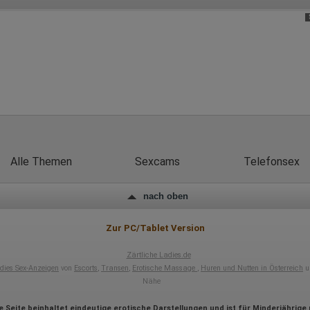
Hotjar
Wir nutzen Hotjar als Webanalysedient. Es wird verwendet, um Daten
über das Benutzerverhalten zu sammeln. Hotjar kann auch im Rahmen
von Umfragen und Feedbackfunktionen, die auf unserer Website
eingebunden sind, von Ihnen bereitgestellte Informationen verarbeiten.
Herausgeber:
Hotjar Limited, Malta
Erhobene Daten:
Datum und Uhrzeit des Besuchs
Gerätetyp
Alle Themen
Sexcams
Telefonsex
Geografischer Standort
IP-Adresse
Mausbewegungen
nach oben
Besuchte Seiten
Referrer URL
Bildschirmauflösung
Zur PC/Tablet Version
Eindeutige Gerätekennung
Sprachinformationen
Gerätebestriebssystem
Zärtliche Ladies.de
Browser-Typ
dies Sex-Anzeigen
von
Escorts
,
Transen
,
Erotische Massage
,
Huren und Nutten in Österreich
u
Klicks
Nähe
Domain-Name
Eindeutige Benutzerkennung
e Seite beinhaltet eindeutige erotische Darstellungen und ist für Minderjährige 