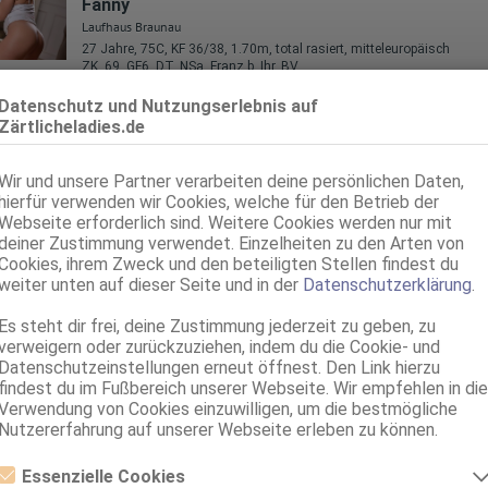
Fanny
Laufhaus Braunau
27 Jahre, 75C, KF 36/38, 1.70m, total rasiert, mitteleuropäisch
ZK, 69, GF6, DT, NSa, Franz b. Ihr, BV
Datenschutz und Nutzungserlebnis auf
Braunau am Inn
Zärtlicheladies.de
Neue Innbrückenstraße 1
Amalia
Laufhaus Braunau
Wir und unsere Partner verarbeiten deine persönlichen Daten,
hierfür verwenden wir Cookies, welche für den Betrieb der
85B, KF 36, 1.65m, total rasiert, Latina
ZK, 69, GF6, DT, NSa, Franz b. Ihr, BV
Webseite erforderlich sind. Weitere Cookies werden nur mit
deiner Zustimmung verwendet. Einzelheiten zu den Arten von
Braunau am Inn
Cookies, ihrem Zweck und den beteiligten Stellen findest du
Neue Innbrückenstraße 1
weiter unten auf dieser Seite und in der
Datenschutzerklärung
.
Sofia Black
Es steht dir frei, deine Zustimmung jederzeit zu geben, zu
Laufhaus Braunau
verweigern oder zurückzuziehen, indem du die Cookie- und
75C, KF 36, 1.70m, total rasiert, mitteleuropäisch
Datenschutzeinstellungen erneut öffnest. Den Link hierzu
ZK, 69, NSa, Franz b. Ihr, BV, Schmu., Kuscheln, DSa
findest du im Fußbereich unserer Webseite. Wir empfehlen in die
Verwendung von Cookies einzuwilligen, um die bestmögliche
Braunau am Inn
Nutzererfahrung auf unserer Webseite erleben zu können.
Neue Innbrückenstraße 1
Anabella
Essenzielle Cookies
Laufhaus Braunau