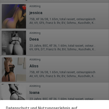
Altötting
jessica
75B, KF 36/38, 1.65m, total rasiert, osteuropäisch
AV, 69, GF6, Franz b. Ihr, BV, Schmu., Kuscheln, Körperküs.
Altötting
Deea
23 Jahre, 80C, KF 36, 1.60m, total rasiert, osteuropäisch
69, GF6, DT, Franz b. Ihr, BV, Schmu., Kuscheln, Körperküs.
Altötting
Aliss
75B, KF 36/38, 1.65m, total rasiert, osteuropäisch
AV, 69, GF6, Franz b. Ihr, BV, Schmu., Kuscheln, Körperküs.
Altötting
Ioana
23 Jahre, 80C, KF 36, 1.60m, total rasiert, osteuropäisch
69, GF6, DT, Franz b. Ihr, BV, Schmu., Kuscheln, Körperküs.
Datenschutz und Nutzungserlebnis auf