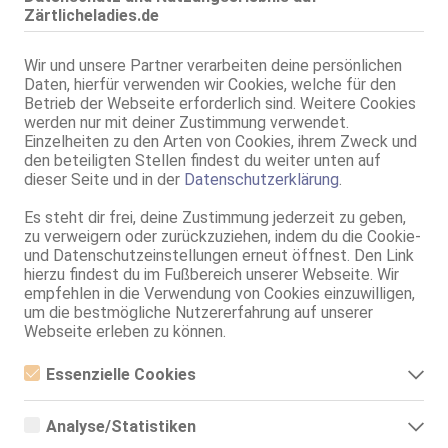
Zärtlicheladies.de
Altötting
Tangtang
Wir und unsere Partner verarbeiten deine persönlichen
26 Jahre, 75C, KF 34/36, 1.60m, teilrasiert, asiatisch
Daten, hierfür verwenden wir Cookies, welche für den
ZK, 69, Franz b. Ihr, BV, Schmu., Kuscheln, Körperküs., DSa
Betrieb der Webseite erforderlich sind. Weitere Cookies
werden nur mit deiner Zustimmung verwendet.
Töging am Inn
Einzelheiten zu den Arten von Cookies, ihrem Zweck und
Mimi Domination and party 18+
den beteiligten Stellen findest du weiter unten auf
dieser Seite und in der
Datenschutzerklärung
.
75C, KF 34/36, 1.50m, 54 kg, total rasiert, osteuropäisch
69, GF6, Franz b. Ihr, Schmu., Kuscheln, Körperküs., KBp, EL
Es steht dir frei, deine Zustimmung jederzeit zu geben,
Töging am Inn
zu verweigern oder zurückzuziehen, indem du die Cookie-
und Datenschutzeinstellungen erneut öffnest. Den Link
Mya
hierzu findest du im Fußbereich unserer Webseite. Wir
20 Jahre, 80B, KF 36/38, 1.46m, 50 kg, total rasiert, osteuropäisch
empfehlen in die Verwendung von Cookies einzuwilligen,
69, GF6, Franz b. Ihr, Schmu., Kuscheln, Körperküs., Mast., FE
um die bestmögliche Nutzererfahrung auf unserer
Webseite erleben zu können.
Töging am Inn
Karina
Essenzielle Cookies
22 Jahre, 70A, KF 34/36, 1.65m, 52 kg, total rasiert, osteuropäisch
Essenzielle Cookies sind alle notwendigen Cookies, die für den
ZK, 69, GF6, Franz b. Ihr, BV, Schmu., Kuscheln, Körperküs.
Betrieb der Webseite notwendig sind, indem Grundfunktionen
Analyse/Statistiken
ermöglicht werden. Die Webseite kann ohne diese Cookies nicht
richtig funktionieren.