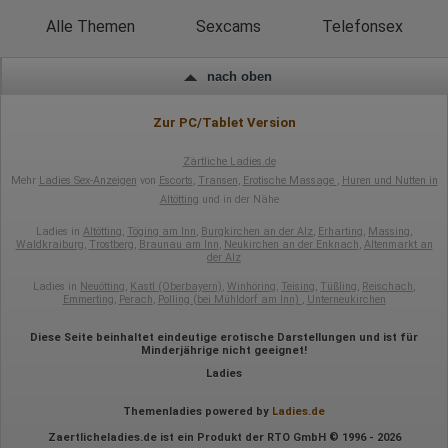
Google innerhalb von Mitgliedstaaten der Europäischen Union
Alle Themen
Sexcams
Telefonsex
oder in anderen Vertragsstaaten des Abkommens über den
Europäischen Wirtschaftsraum gekürzt, dies bedeutet, dass alle
Daten anonym erhoben werden. Nur in Ausnahmefällen wird die
volle IP-Adresse an einen Server von Google in den USA
nach oben
übertragen und dort gekürzt. Die von dem Browser des Nutzers
übermittelte IP-Adresse wird nicht mit anderen Daten von Google
Zur PC/Tablet Version
zusammengeführt.
Erhobene Informationen zum Besucherverhalten sind folgende:
Zärtliche Ladies.de
Mehr
Ladies Sex-Anzeigen
von
Escorts
,
Transen
,
Erotische Massage
,
Huren und Nutten in
Herkunft (Land und Stadt)
Altötting
und in der Nähe
Sprache
Betriebssystem
Ladies in
Altötting
,
Töging am Inn
,
Burgkirchen an der Alz
,
Erharting
,
Massing
,
Gerät (PC, Tablet-PC oder Smartphone)
Waldkraiburg
,
Trostberg
,
Braunau am Inn
,
Neukirchen an der Enknach
,
Altenmarkt an
Browser und alle verwendeten Add-ons
der Alz
Auflösung des Computers
Besucherquelle (Facebook, Suchmaschine oder
Ladies in
Neuötting
,
Kastl (Oberbayern)
,
Winhöring
,
Teising
,
Tüßling
,
Reischach
,
verweisende Webseite)
Emmerting
,
Perach
,
Polling (bei Mühldorf am Inn)
,
Unterneukirchen
Welche Dateien wurden heruntergeladen?
Welche Videos angeschaut?
Diese Seite beinhaltet eindeutige erotische Darstellungen und ist für
Wurden Werbebanner angeklickt?
Minderjährige nicht geeignet!
Wohin ging der Besucher? Klickte er auf weitere Seiten des
Ladies
Portals oder hat er sie komplett verlassen?
Wie lange blieb der Besucher?
Themenladies powered by
Ladies.de
Ort der Verarbeitung:
Zaertlicheladies.de ist ein Produkt der RTO GmbH © 1996 - 2026
Europäische Union & USA