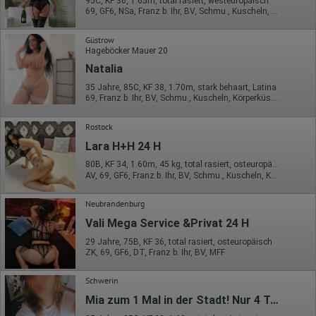
95C, KF 36, 1.65m, total rasiert, westeuropäisch
69, GF6, NSa, Franz b. Ihr, BV, Schmu., Kuscheln, Körperküs.
Güstrow
Hageböcker Mauer 20
Natalia
35 Jahre, 85C, KF 38, 1.70m, stark behaart, Latina
69, Franz b. Ihr, BV, Schmu., Kuscheln, Körperküs., DSa, Mast.
Rostock
Lara H+H 24 H
80B, KF 34, 1.60m, 45 kg, total rasiert, osteuropäisch
AV, 69, GF6, Franz b. Ihr, BV, Schmu., Kuscheln, Körperküs.
Neubrandenburg
Vali Mega Service &Privat 24 H
29 Jahre, 75B, KF 36, total rasiert, osteuropäisch
ZK, 69, GF6, DT, Franz b. Ihr, BV, MFF
Schwerin
Mia zum 1 Mal in der Stadt! Nur 4 Tage da!