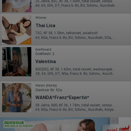
25 Jahre, 85C, KF 38, 1.60m, total rasiert, osteuropäisch
AV, 69, GF6, DT, Franz b. Ihr, BV, Schmu., Kuscheln
Wismar
Thai Lisa
75C, KF 38, 1.58m, teilrasiert, asiatisch
69, NSa, Franz b. Ihr, BV, Schmu., Kuscheln, DSa, DSp
Greifswald
Goethestr. 2
Valentina
85E(DD), KF 38, 1.65m, total rasiert, westeuropäisch
ZK, 69, GF6, DT, NSa, Franz b. Ihr, Schmu., Kuscheln
Waren (Müritz)
Gievitzer Str. 92a
WANDA*Franz*Expertin*
58 Jahre, 80D, KF 36, 1.78m, total rasiert, osteuropäisch
69, NSa, Franz b. Ihr, BV, Schmu., Kuscheln, Körperküs., DSp