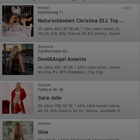
Wismar
VIDEO
Bleicherweg 11
Naturschönheit Christina 25J. Top Service 24H
25 Jahre, 85C, KF 38/40, 1.70m, total rasiert, südländisch
ZK, 69, GF6, NSa, Franz b. Ihr, BV, Schmu., Kuscheln
Stralsund
Zipollenhagen 8a
Devil&Angel Annette
40 Jahre, 80C, KF 40, 1.65m, total rasiert, osteuropäisch
69, NSa, BV, MFF, Körperküs., DSa, DSp
Parchim
Putlitzer Str. 46
Sara Jolie
36 Jahre, 95D, KF 38, 1.60m, total rasiert, Latina
AV, 69, GF6, Franz b. Ihr, BV, Schmu., Kuscheln, Körperküs.
Güstrow
Gina