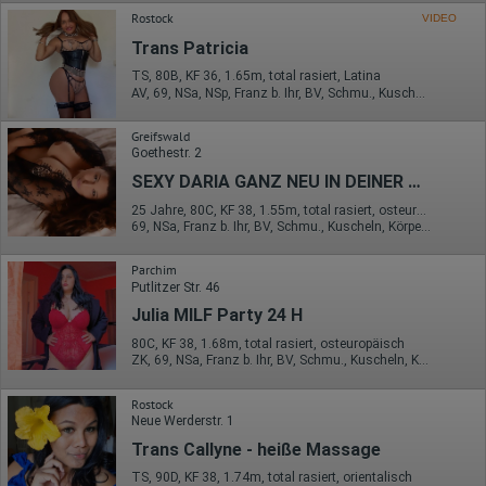
Rostock
VIDEO
Erhobene Informationen zum Besucherverhalten sind folgende:
Trans Patricia
Herkunft (Land und Stadt)
TS, 80B, KF 36, 1.65m, total rasiert, Latina
Sprache
AV, 69, NSa, NSp, Franz b. Ihr, BV, Schmu., Kuscheln
Betriebssystem
Gerät (PC, Tablet-PC oder Smartphone)
Browser und alle verwendeten Add-ons
Greifswald
Auflösung des Computers
Goethestr. 2
Besucherquelle (Facebook, Suchmaschine oder
SEXY DARIA GANZ NEU IN DEINER STADT TOP SERVICE !!!
verweisende Webseite)
Welche Dateien wurden heruntergeladen?
25 Jahre, 80C, KF 38, 1.55m, total rasiert, osteuropäisch
Welche Videos angeschaut?
69, NSa, Franz b. Ihr, BV, Schmu., Kuscheln, Körperküs., DSa
Wurden Werbebanner angeklickt?
Wohin ging der Besucher? Klickte er auf weitere Seiten des
Parchim
Portals oder hat er sie komplett verlassen?
Putlitzer Str. 46
Wie lange blieb der Besucher?
Julia MILF Party 24 H
Ort der Verarbeitung:
Europäische Union & USA
80C, KF 38, 1.68m, total rasiert, osteuropäisch
ZK, 69, NSa, Franz b. Ihr, BV, Schmu., Kuscheln, Körperküs.
Hotjar
Rostock
Wir nutzen Hotjar als Webanalysedient. Es wird verwendet, um
Neue Werderstr. 1
Daten über das Benutzerverhalten zu sammeln. Hotjar kann
auch im Rahmen von Umfragen und Feedbackfunktionen, die
Trans Callyne - heiße Massage
auf unserer Website eingebunden sind, von Ihnen bereitgestellte
Informationen verarbeiten.
TS, 90D, KF 38, 1.74m, total rasiert, orientalisch