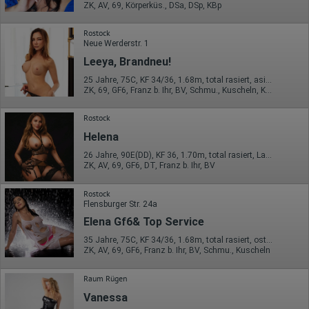
ZK, AV, 69, Körperküs., DSa, DSp, KBp
Herausgeber:
Hotjar Limited, Malta
Rostock
Neue Werderstr. 1
Erhobene Daten:
Leeya, Brandneu!
Datum und Uhrzeit des Besuchs
Gerätetyp
25 Jahre, 75C, KF 34/36, 1.68m, total rasiert, asiatisch
Geografischer Standort
ZK, 69, GF6, Franz b. Ihr, BV, Schmu., Kuscheln, Körperküs.
IP-Adresse
Mausbewegungen
Rostock
Besuchte Seiten
Referrer URL
Helena
Bildschirmauflösung
Eindeutige Gerätekennung
26 Jahre, 90E(DD), KF 36, 1.70m, total rasiert, Latina
Sprachinformationen
ZK, AV, 69, GF6, DT, Franz b. Ihr, BV
Gerätebestriebssystem
Browser-Typ
Rostock
Klicks
Flensburger Str. 24a
Domain-Name
Elena Gf6& Top Service
Eindeutige Benutzerkennung
Antworten auf Umfragen
35 Jahre, 75C, KF 34/36, 1.68m, total rasiert, osteuropäisch
ZK, AV, 69, GF6, Franz b. Ihr, BV, Schmu., Kuscheln
Ort der Verarbeitung:
Europäische Union
Raum Rügen
Rechtliche Grundlage der Verarbeitung
Art. 6 Abs. 1 S. 1 lit. a DSGVO
Vanessa