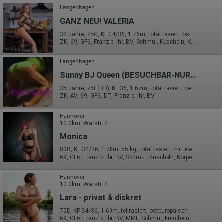
Portals oder hat er sie komplett verlassen?
Langenhagen
Wie lange blieb der Besucher?
GANZ NEU! VALERIA
Ort der Verarbeitung:
32 Jahre, 75C, KF 34/36, 1.76m, total rasiert, osteuropäisch
Europäische Union & USA
ZK, 69, GF6, Franz b. Ihr, BV, Schmu., Kuscheln, Körperküs.
Hotjar
Langenhagen
Wir nutzen Hotjar als Webanalysedient. Es wird verwendet, um
Sunny BJ Queen (BESUCHBAR-NUR ANRUFE
Daten über das Benutzerverhalten zu sammeln. Hotjar kann
auch im Rahmen von Umfragen und Feedbackfunktionen, die
35 Jahre, 75E(DD), KF 36, 1.67m, total rasiert, deutsch
auf unserer Website eingebunden sind, von Ihnen bereitgestellte
ZK, AV, 69, GF6, DT, Franz b. Ihr, BV
Informationen verarbeiten.
Herausgeber:
Hannover
Hotjar Limited, Malta
10.0km, Warstr. 2
Monica
Erhobene Daten:
80B, KF 34/36, 1.70m, 55 kg, total rasiert, mitteleuropäisch
Datum und Uhrzeit des Besuchs
69, GF6, Franz b. Ihr, BV, Schmu., Kuscheln, Körperküs., EL
Gerätetyp
Geografischer Standort
IP-Adresse
Hannover
Mausbewegungen
10.0km, Warstr. 2
Besuchte Seiten
Lara - privat & diskret
Referrer URL
Bildschirmauflösung
75D, KF 34/36, 1.60m, teilrasiert, osteuropäisch
Eindeutige Gerätekennung
69, GF6, Franz b. Ihr, BV, MMF, Schmu., Kuscheln, Körperküs.