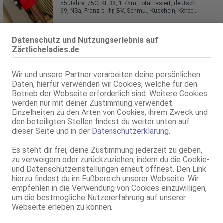
55 Jahre, 75C, KF 38, 1.75m, total rasiert, deutsch
69, NSa, Franz b. Ihr, BV, Schmu., Kuscheln, Körperküs., AV b. Ihm
Langenhagen
Datenschutz und Nutzungserlebnis auf
Sonja Massage Königen
Zärtlicheladies.de
32 Jahre, 80D, KF 40, 1.70m, 65 kg, total rasiert, osteuropäisch
kein GV, BV, Schmu., Kuscheln, Körperküs., DSa, DSp, Strip
Wir und unsere Partner verarbeiten deine persönlichen
Daten, hierfür verwenden wir Cookies, welche für den
Hannover
Betrieb der Webseite erforderlich sind. Weitere Cookies
Erotische Massage bei Kasandra privat & diskret
werden nur mit deiner Zustimmung verwendet.
Einzelheiten zu den Arten von Cookies, ihrem Zweck und
85E(DD), KF 38, 1.60m, total rasiert, südländisch
NSa, kein GV, Schmu., Kuscheln, DSa, Mast., FE
den beteiligten Stellen findest du weiter unten auf
dieser Seite und in der
Datenschutzerklärung
.
Hannover
Es steht dir frei, deine Zustimmung jederzeit zu geben,
Anita
zu verweigern oder zurückzuziehen, indem du die Cookie-
80C, KF 40, 1.70m, total rasiert, osteuropäisch
und Datenschutzeinstellungen erneut öffnest. Den Link
69, Franz b. Ihr, Schmu., Kuscheln, Körperküs., Mast., FE
hierzu findest du im Fußbereich unserer Webseite. Wir
empfehlen in die Verwendung von Cookies einzuwilligen,
Hannover
um die bestmögliche Nutzererfahrung auf unserer
9.6km, Großer Kolonnenweg 5a
Webseite erleben zu können.
Alis