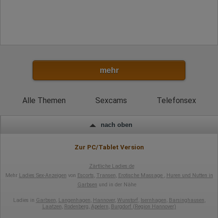
mehr
Alle Themen
Sexcams
Telefonsex
nach oben
Zur PC/Tablet Version
Zärtliche Ladies.de
Mehr
Ladies Sex-Anzeigen
von
Escorts
,
Transen
,
Erotische Massage
,
Huren und Nutten in
Garbsen
und in der Nähe
Ladies in
Garbsen
,
Langenhagen
,
Hannover
,
Wunstorf
,
Isernhagen
,
Barsinghausen
,
Laatzen
,
Rodenberg
,
Apelern
,
Burgdorf (Region Hannover)