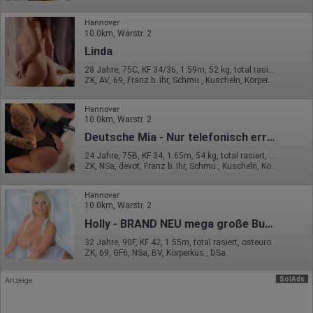
Sprachinformationen
Gerätebestriebssystem
Hannover
Browser-Typ
10.0km, Warstr. 2
Klicks
Domain-Name
Linda
Eindeutige Benutzerkennung
Antworten auf Umfragen
28 Jahre, 75C, KF 34/36, 1.59m, 52 kg, total rasiert, asiatisch
ZK, AV, 69, Franz b. Ihr, Schmu., Kuscheln, Körperküs., AV b. Ihm
Ort der Verarbeitung:
Europäische Union
Hannover
10.0km, Warstr. 2
Rechtliche Grundlage der Verarbeitung
Art. 6 Abs. 1 S. 1 lit. a DSGVO
Deutsche Mia - Nur telefonisch erreichbar
24 Jahre, 75B, KF 34, 1.65m, 54 kg, total rasiert, deutsch
ZK, NSa, devot, Franz b. Ihr, Schmu., Kuscheln, Körperküs., AV b. Ihm
Hannover
10.0km, Warstr. 2
Holly - BRAND NEU mega große Busen/natur
32 Jahre, 90F, KF 42, 1.55m, total rasiert, osteuropäisch
ZK, 69, GF6, NSa, BV, Körperküs., DSa
SolAds
Anzeige