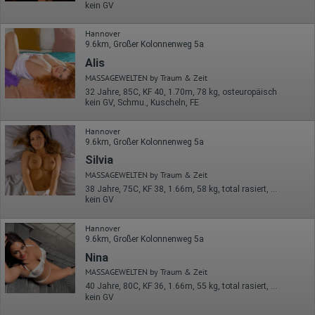
werden übertragen und gespeichert. Dabei können aus den
kein GV
verarbeiteten Daten pseudonyme Nutzungsprofile der Nutzer
erstellt werden. Diese Informationen wird Google gegebenenfalls
Hannover
auch an Dritte übertragen, sofern dies gesetzlich
9.6km, Großer Kolonnenweg 5a
vorgeschrieben wird oder, soweit Dritte diese Daten im Auftrag
von Google verarbeiten. Die IP-Adresse der Nutzer wird von
Alis
Google innerhalb von Mitgliedstaaten der Europäischen Union
MASSAGEWELTEN by Traum & Zeit
oder in anderen Vertragsstaaten des Abkommens über den
Europäischen Wirtschaftsraum gekürzt, dies bedeutet, dass alle
32 Jahre, 85C, KF 40, 1.70m, 78 kg, osteuropäisch
Daten anonym erhoben werden. Nur in Ausnahmefällen wird die
kein GV, Schmu., Kuscheln, FE
volle IP-Adresse an einen Server von Google in den USA
übertragen und dort gekürzt. Die von dem Browser des Nutzers
Hannover
übermittelte IP-Adresse wird nicht mit anderen Daten von Google
9.6km, Großer Kolonnenweg 5a
zusammengeführt.
Silvia
Erhobene Informationen zum Besucherverhalten sind folgende:
MASSAGEWELTEN by Traum & Zeit
38 Jahre, 75C, KF 38, 1.66m, 58 kg, total rasiert, osteuropäisch
Herkunft (Land und Stadt)
kein GV
Sprache
Betriebssystem
Gerät (PC, Tablet-PC oder Smartphone)
Hannover
Browser und alle verwendeten Add-ons
9.6km, Großer Kolonnenweg 5a
Auflösung des Computers
Nina
Besucherquelle (Facebook, Suchmaschine oder
verweisende Webseite)
MASSAGEWELTEN by Traum & Zeit
Welche Dateien wurden heruntergeladen?
40 Jahre, 80C, KF 36, 1.66m, 55 kg, total rasiert, osteuropäisch
Welche Videos angeschaut?
kein GV
Wurden Werbebanner angeklickt?
Wohin ging der Besucher? Klickte er auf weitere Seiten des