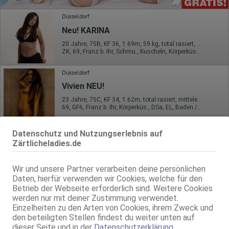
Düsseldorf
Neu! KARINA
20 Jahre, 75B, KF 36, 1.69m, 59 kg, total rasiert, westeuropäisch
ZK, 69, Franz b. Ihr, Schmu., Kuscheln, Körperküs., KBp, EL
Düsseldorf
Vivien NEU!
23 Jahre, 75C, KF 34, 1.62m, total rasiert, mitteleuropäisch
69, GF6, Franz b. Ihr, Körperküs., DSa, EL, Baden / Duschen
Düsseldorf
Datenschutz und Nutzungserlebnis auf
Lady Alice, KEINE GV
Zärtlicheladies.de
38 Jahre, 85C, KF 40, 1.60m, 75 kg, total rasiert, Latina
NSa, kein GV, AV b. Ihm, DSa, FAa, Mast., RS
Wir und unsere Partner verarbeiten deine persönlichen
Daten, hierfür verwenden wir Cookies, welche für den
Düsseldorf
VIDEO
Betrieb der Webseite erforderlich sind. Weitere Cookies
werden nur mit deiner Zustimmung verwendet.
Icy
Einzelheiten zu den Arten von Cookies, ihrem Zweck und
20 Jahre, 75C, KF 34/36, 1.60m, total rasiert, osteuropäisch
den beteiligten Stellen findest du weiter unten auf
ZK, 69, GF6, DT, NSa, NSp, Franz b. Ihr
dieser Seite und in der
Datenschutzerklärung
.