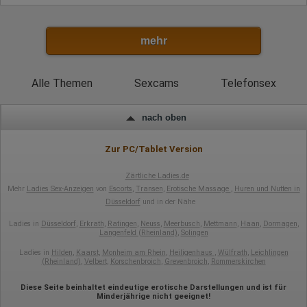
mehr
Alle Themen
Sexcams
Telefonsex
nach oben
Zur PC/Tablet Version
Zärtliche Ladies.de
Mehr
Ladies Sex-Anzeigen
von
Escorts
,
Transen
,
Erotische Massage
,
Huren und Nutten in
Düsseldorf
und in der Nähe
Ladies in
Düsseldorf
,
Erkrath
,
Ratingen
,
Neuss
,
Meerbusch
,
Mettmann
,
Haan
,
Dormagen
,
Langenfeld (Rheinland)
,
Solingen
Ladies in
Hilden
,
Kaarst
,
Monheim am Rhein
,
Heiligenhaus
,
Wülfrath
,
Leichlingen
(Rheinland)
,
Velbert
,
Korschenbroich
,
Grevenbroich
,
Rommerskirchen
Diese Seite beinhaltet eindeutige erotische Darstellungen und ist für
Minderjährige nicht geeignet!