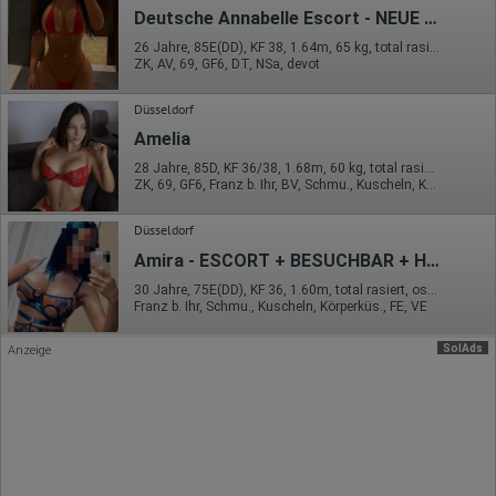
Erhobene Daten:
Deutsche Annabelle Escort - NEUE NUMMER
Datum und Uhrzeit des Besuchs
26 Jahre, 85E(DD), KF 38, 1.64m, 65 kg, total rasiert, deutsch
Gerätetyp
ZK, AV, 69, GF6, DT, NSa, devot
Geografischer Standort
IP-Adresse
Düsseldorf
Mausbewegungen
Besuchte Seiten
Amelia
Referrer URL
28 Jahre, 85D, KF 36/38, 1.68m, 60 kg, total rasiert, Latina
Bildschirmauflösung
ZK, 69, GF6, Franz b. Ihr, BV, Schmu., Kuscheln, Körperküs.
Eindeutige Gerätekennung
Sprachinformationen
Gerätebestriebssystem
Düsseldorf
Browser-Typ
Amira - ESCORT + BESUCHBAR + HAUS- UND HOTELBESUCHE
Klicks
Domain-Name
30 Jahre, 75E(DD), KF 36, 1.60m, total rasiert, osteuropäisch
Eindeutige Benutzerkennung
Franz b. Ihr, Schmu., Kuscheln, Körperküs., FE, VE
Antworten auf Umfragen
Ort der Verarbeitung:
SolAds
Anzeige
Europäische Union
Rechtliche Grundlage der Verarbeitung
Art. 6 Abs. 1 S. 1 lit. a DSGVO