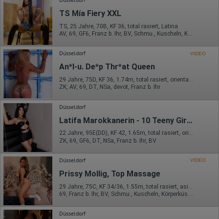
Herkunft (Land und Stadt)
Sprache
TS Mía Fiery XXL
Betriebssystem
Gerät (PC, Tablet-PC oder Smartphone)
TS, 25 Jahre, 70B, KF 36, total rasiert, Latina
Browser und alle verwendeten Add-ons
AV, 69, GF6, Franz b. Ihr, BV, Schmu., Kuscheln, Körperküs.
Auflösung des Computers
Besucherquelle (Facebook, Suchmaschine oder
Düsseldorf
VIDEO
verweisende Webseite)
Welche Dateien wurden heruntergeladen?
An*l-u. De*p Thr*at Queen
Welche Videos angeschaut?
Wurden Werbebanner angeklickt?
29 Jahre, 75D, KF 36, 1.74m, total rasiert, orientalisch
ZK, AV, 69, DT, NSa, devot, Franz b. Ihr
Wohin ging der Besucher? Klickte er auf weitere Seiten des
Portals oder hat er sie komplett verlassen?
Wie lange blieb der Besucher?
Düsseldorf
Ort der Verarbeitung:
Latifa Marokkanerin - 10 Teeny Girls 18+, Night and Day
Europäische Union & USA
22 Jahre, 95E(DD), KF 42, 1.65m, total rasiert, orientalisch
Hotjar
ZK, 69, GF6, DT, NSa, Franz b. Ihr, BV
Wir nutzen Hotjar als Webanalysedient. Es wird verwendet, um
Düsseldorf
VIDEO
Daten über das Benutzerverhalten zu sammeln. Hotjar kann
auch im Rahmen von Umfragen und Feedbackfunktionen, die
Prissy Mollig, Top Massage
auf unserer Website eingebunden sind, von Ihnen bereitgestellte
29 Jahre, 75C, KF 34/36, 1.55m, total rasiert, asiatisch
Informationen verarbeiten.
69, Franz b. Ihr, BV, Schmu., Kuscheln, Körperküs., EL, Mast.
Herausgeber:
Hotjar Limited, Malta
Düsseldorf